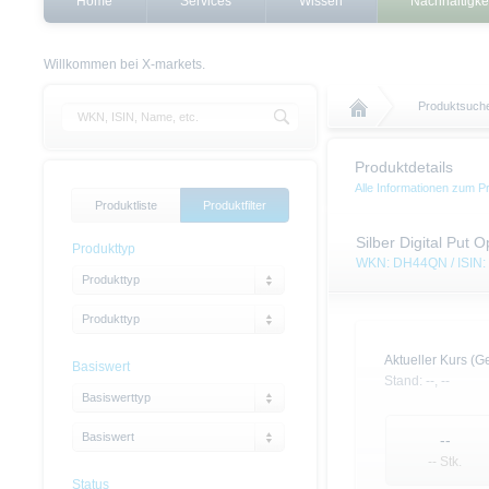
Home
Services
Wissen
Nachhaltigke
Willkommen bei X-markets.
Produktsuch
Produktdetails
Alle Informationen zum P
Produktliste
Produktfilter
Silber Digital Put 
Produkttyp
WKN: DH44QN / ISI
Produkttyp
Produkttyp
Aktueller Kurs (Ge
Basiswert
Stand:
--,
--
Basiswerttyp
Basiswert
--
-- Stk.
Status