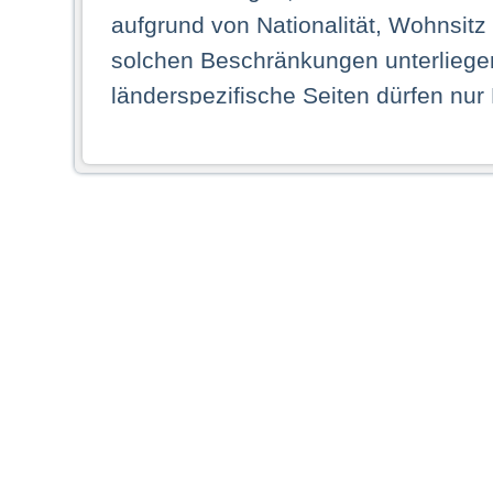
aufgrund von Nationalität, Wohnsit
solchen Beschränkungen unterliegen
länderspezifische Seiten dürfen nur
Land ihren dauerhaften Wohnsitz ha
Webseiten zugreifen dürfen. Insbe
dauerhaften Wohnsitz in einem ande
Schaubild abgebildeten Staat haben,
anzusehen.
Durch Auswahl eines Landes aus der
dass Sie Ihren dauerhaften Wohnsi
AG übernimmt insbesondere keine Ve
von Webseiten gegenüber natürlichen
ihres Heimatlandes falsche Informat