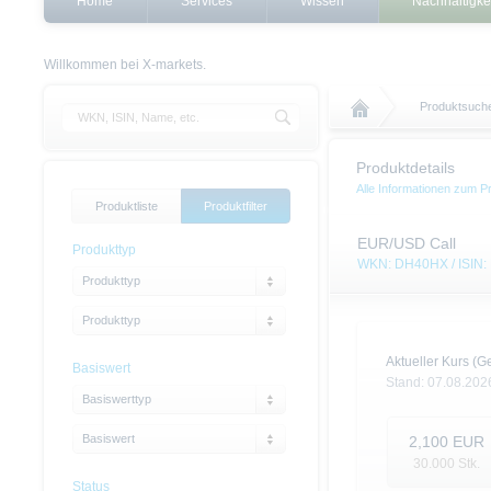
Home
Services
Wissen
Nachhaltigke
Willkommen bei X-markets.
Produktsuch
Produktdetails
Alle Informationen zum P
Produktliste
Produktfilter
EUR/USD Call
Produkttyp
WKN: DH40HX / ISIN
Produkttyp
Produkttyp
Aktueller Kurs (Ge
Basiswert
Stand:
07.08.202
Basiswerttyp
Basiswert
2,100
EUR
30.000
Stk.
Status