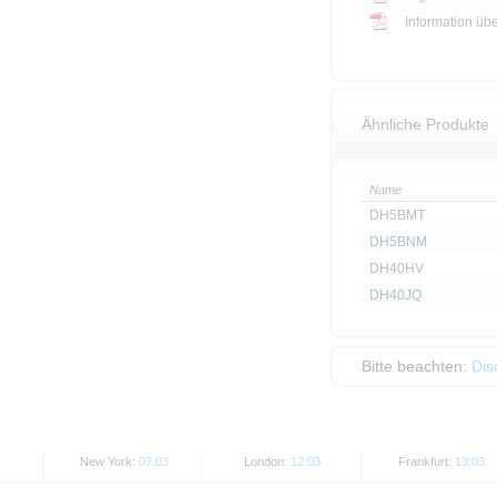
Information üb
Ähnliche Produkte
Name
DH5BMT
DH5BNM
DH40HV
DH40JQ
Bitte beachten:
Dis
New York:
07:03
London:
12:03
Frankfurt:
13:03