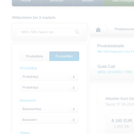
Home
Services
Wissen
Nachhaltigke
Willkommen bei X-markets.
Produktsuch
Produktdetails
Alle Informationen zum P
Produktliste
Produktfilter
Gold Call
Produkttyp
WKN: DH40DV / ISIN
Produkttyp
Produkttyp
Aktueller Kurs (Ge
Basiswert
Stand:
07.08.202
Basiswerttyp
Basiswert
8,180
EUR
1.000
Stk.
Status