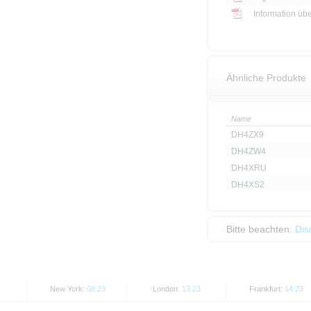
Information üb
Ähnliche Produkte
Name
DH4ZX9
DH4ZW4
DH4XRU
DH4XS2
Bitte beachten:
Dis
New York:
08:23
London:
13:23
Frankfurt:
14:23