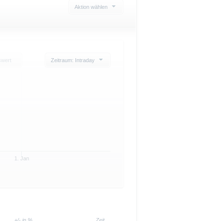
Aktion wählen
swert
Zeitraum: Intraday
1. Jan
+/- in %
Zeit