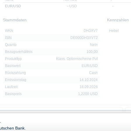
EUR/USD
-
USD
-
Stammdaten
Kennzahlen
WKN
DH3XV7
Hebel
ISIN
DE000DH3XV72
Quanto
Nein
Bezugsverhältnis
100,00
Produkttyp
Klass. Optionsscheine Put
Basiswert
EUR/USD
Rückzahlung
Cash
Emissionstag
14.10.2024
Laufzeit
18.09.2026
Basispreis
1,2200 USD
Downloads
-
eutschen Bank.