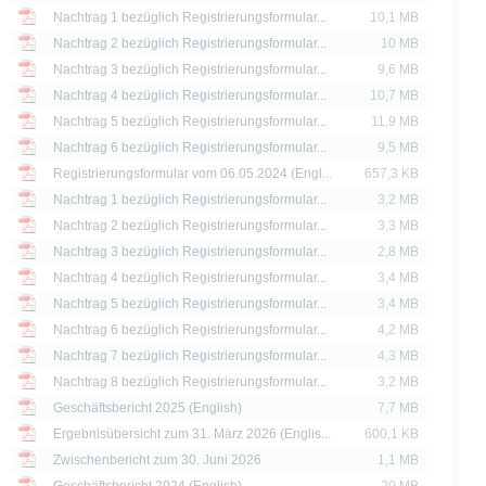
 Basisprospekt nebst etwaiger Nachträge und die Endgültigen Bedingungen stelle
Nachtrag 1 bezüglich Registrierungsformular...
10,1 MB
ere dar. Anleger können diese Dokumente unter www.xmarkets.de herunterladen. 
Nachtrag 2 bezüglich Registrierungsformular...
10 MB
sen, um die Risiken und Chancen einer Anlage in die Wertpapiere vollständig zu ve
eine andere Behörde ist nicht als Befürwortung der Wertpapiere zu verstehen.
Nachtrag 3 bezüglich Registrierungsformular...
9,6 MB
Nachtrag 4 bezüglich Registrierungsformular...
10,7 MB
die aktuelle Einschätzung der Deutsche Bank AG wieder, die sich ohne vorheri
Nachtrag 5 bezüglich Registrierungsformular...
11,9 MB
Nachtrag 6 bezüglich Registrierungsformular...
9,5 MB
 erläutert, unterliegt der Vertrieb der auf der X-markets Website genannten Wertpa
Registrierungsformular vom 06.05.2024 (Engl...
657,3 KB
n. So dürfen die hierin genannten Wertpapiere weder innerhalb der USA noch a
Nachtrag 1 bezüglich Registrierungsformular...
3,2 MB
ssigen Personen zum Kauf angeboten oder an diese verkauft werden.
Nachtrag 2 bezüglich Registrierungsformular...
3,3 MB
thaltenen Informationen dürfen nur in solchen Staaten verbreitet oder veröffentli
Nachtrag 3 bezüglich Registrierungsformular...
2,8 MB
rschriften zulässig ist. Der direkte oder indirekte Vertrieb der auf der X-markets
Nachtrag 4 bezüglich Registrierungsformular...
3,4 MB
britannien, Kanada oder Japan, sowie seine Übermittlung an oder für Rechnung 
Nachtrag 5 bezüglich Registrierungsformular...
3,4 MB
ntersagt.
Nachtrag 6 bezüglich Registrierungsformular...
4,2 MB
d Preise werden nur zu Informationszwecken zur Verfügung gestellt und dienen nich
Nachtrag 7 bezüglich Registrierungsformular...
4,3 MB
 der Vergangenheit sind kein Indikator für die künftige Wertentwicklung.
Nachtrag 8 bezüglich Registrierungsformular...
3,2 MB
Geschäftsbericht 2025 (English)
7,7 MB
Ergebnisübersicht zum 31. März 2026 (Englis...
600,1 KB
Zwischenbericht zum 30. Juni 2026
1,1 MB