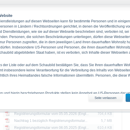
Rechtliche Dokumente (44)
Typ
Titel
Dateigröße
Website
Basisinformationsblatt
~1,0 MB
enstleistungen auf diesen Webseiten kann für bestimmte Personen und in einigen
Endgültige Bedingungen
2,1 MB
ersonen in Ländern / Rechtsordnungen gerichtet, in denen die Veröffentlichung vo
Basisprospekt vom 28.05.2026
5,6 MB
d Dienstleistungen, wie sie auf dieser Webseite beschrieben sind, verboten ist, sei
den. Personen, die solchen Beschränkungen unterliegen, dürfen diese Webseiten 
Durch Verweis aufgenommenes Dokument Basisprospekt bezüglich Optionsscheine vom 27.09.2022
2,8 MB
 nur Personen zugreifen, die in dem jeweiligen Land ihren dauerhaften Wohnsitz h
Durch Verweis aufgenommenes Dokument Basisprospekt bezüglich Optionsscheine vom 01.09.2023
2,9 MB
 dürfen. Insbesondere US-Personen und Personen, die ihren dauerhaften Wohnsitz 
Durch Verweis aufgenommenes Dokument Basisprospekt bezüglich Optionsscheine vom 24.07.2024
8,8 MB
haubild abgebildeten Staat haben, ist es verboten, sich Inhalte dieser Webseiten
Durch Verweis aufgenommenes Dokument Basisprospekt bezüglich Optionsscheine vom 25.06.2025
10,1 MB
 der Liste oder auf dem Schaubild bestätigen Sie, dass Sie Ihren dauerhaften Wo
Basisprospekt vom 25.06.2025
10,1 MB
 insbesondere keine Verantwortung für die Verbreitung des Inhalts von Webseite
Durch Verweis aufgenommenes Dokument Basisprospekt bezüglich Optionsscheine vom 27.09.2022
2,8 MB
ichtlich ihres Heimatlandes falsche Informationen übermitteln. Personen, die diese
Durch Verweis aufgenommenes Dokument Basisprospekt bezüglich Optionsscheine vom 01.09.2023
2,9 MB
Durch Verweis aufgenommenes Dokument Basisprospekt bezüglich Optionsscheine vom 24.07.2024
8,8 MB
Basisprospekt vom 24.07.2024
8,8 MB
ien und hierin beschriebenen Produkte stellen kein Angebot an US-Personen dar und
Seite verlassen
iten erhältlichen Informationen durch US-Personen und durch Personen, die in 
Durch Verweis aufgenommenes Dokument Basisprospekt bezüglich Optionsscheine vom 27.09.2022
2,8 MB
 haben, ist verboten.
Durch Verweis aufgenommenes Dokument Basisprospekt bezüglich Optionsscheine vom 01.09.2023
2,9 MB
Registrierungsformular vom 05.05.2026 (Engl...
704,4 KB
es Informationsmaterials
Nachtrag 1 bezüglich Registrierungsformular...
5,7 MB
enthaltenen Angaben stellen keine Anlageberatung dar. Die vollständigen Angaben
 den jeweiligen Prospekten (Basisprospekte, nebst etwaiger Nachträge, sowie den 
Registrierungsformular vom 06.05.2025 (Engl...
610,4 KB