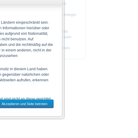
Das Produkt ist nicht einfach und kann
schwer zu verstehen sein.
Es wird empfohlen, dass potenzielle Anleger
den
Prospekt
lesen, bevor sie eine
 Ländern eingeschränkt sein.
Anlageentscheidung treffen.
n Informationen hierüber oder
Die Billigung des Prospekts ist nicht als
 es aufgrund von Nationalität,
Befürwortung der angebotenen oder zum
nicht benutzen. Auf
Handel an einem geregelten Markt
aben und die rechtmäßig auf die
zugelassenen Wertpapiere zu verstehen.
in einem anderen, nicht in der
 anzusehen.
hnsitz in diesem Land haben.
n gegenüber natürlichen oder
 Webseiten aufrufen, erkennen
 sind nicht an diese gerichtet.
Akzeptieren und Seite betreten
dem jeweils ausgewählten Land
 zu den Wertpapieren
jeweiligen Endgültigen