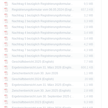
sen, um die Risiken und Chancen einer Anlage in die Wertpapiere vollständig zu ve
Nachtrag 6 bezüglich Registrierungsformular...
9,5 MB
eine andere Behörde ist nicht als Befürwortung der Wertpapiere zu verstehen.
Registrierungsformular vom 06.05.2024 (Engl...
657,3 KB
Nachtrag 1 bezüglich Registrierungsformular...
3,2 MB
die aktuelle Einschätzung der Deutsche Bank AG wieder, die sich ohne vorheri
Nachtrag 2 bezüglich Registrierungsformular...
3,3 MB
Nachtrag 3 bezüglich Registrierungsformular...
2,8 MB
 erläutert, unterliegt der Vertrieb der auf der X-markets Website genannten Wertpa
n. So dürfen die hierin genannten Wertpapiere weder innerhalb der USA noch a
Nachtrag 4 bezüglich Registrierungsformular...
3,4 MB
ssigen Personen zum Kauf angeboten oder an diese verkauft werden.
Nachtrag 5 bezüglich Registrierungsformular...
3,4 MB
Nachtrag 6 bezüglich Registrierungsformular...
4,2 MB
thaltenen Informationen dürfen nur in solchen Staaten verbreitet oder veröffentli
Nachtrag 7 bezüglich Registrierungsformular...
4,3 MB
rschriften zulässig ist. Der direkte oder indirekte Vertrieb der auf der X-markets
britannien, Kanada oder Japan, sowie seine Übermittlung an oder für Rechnung 
Nachtrag 8 bezüglich Registrierungsformular...
3,2 MB
ntersagt.
Geschäftsbericht 2025 (English)
7,7 MB
Ergebnisübersicht zum 31. März 2026 (Englis...
600,1 KB
d Preise werden nur zu Informationszwecken zur Verfügung gestellt und dienen nich
Zwischenbericht zum 30. Juni 2026
1,1 MB
 der Vergangenheit sind kein Indikator für die künftige Wertentwicklung.
Geschäftsbericht 2024 (English)
20 MB
Ergebnisübersicht zum 31. März 2025 (Englis...
1,1 MB
Zwischenbericht zum 30. Juni 2025 (English)
2,8 MB
Ergebnisübersicht zum 30. September 2025 (E...
1,4 MB
Geschäftsbericht 2023 (English)
9,3 MB