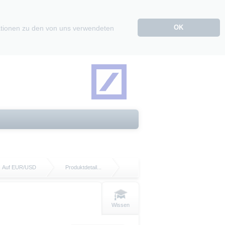
OK
mationen zu den von uns verwendeten
Auf EUR/USD
Produktdetail...
Wissen