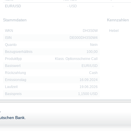
EUR/USD
-
USD
-
Stammdaten
Kennzahlen
WKN
DH3S0W
Hebel
ISIN
DE000DH3S0W4
Quanto
Nein
Bezugsverhältnis
100,00
Produkttyp
Klass. Optionsscheine Call
Basiswert
EUR/USD
Rückzahlung
Cash
Emissionstag
16.09.2024
Laufzeit
19.06.2026
Basispreis
1,1500 USD
-
Downloads
eutschen Bank.