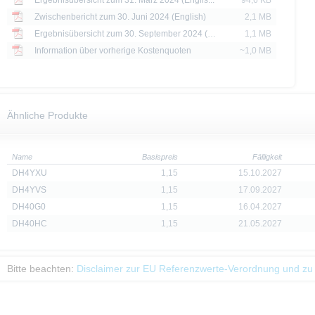
Ergebnisübersicht zum 31. März 2024 (Englis...
94,6 KB
Zwischenbericht zum 30. Juni 2024 (English)
2,1 MB
Ergebnisübersicht zum 30. September 2024 (E...
1,1 MB
Information über vorherige Kostenquoten
~1,0 MB
Ähnliche Produkte
Name
Basispreis
Fälligkeit
DH4YXU
1,15
15.10.2027
DH4YVS
1,15
17.09.2027
DH40G0
1,15
16.04.2027
DH40HC
1,15
21.05.2027
Bitte beachten:
Disclaimer zur EU Referenzwerte-Verordnung und zu