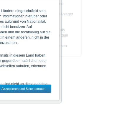
Das Produkt ist nicht einfach und kann
schwer zu verstehen sein.
 Ländern eingeschränkt sein.
Es wird empfohlen, dass potenzielle Anleger
n Informationen hierüber oder
den
Prospekt
lesen, bevor sie eine
 es aufgrund von Nationalität,
Anlageentscheidung treffen.
nicht benutzen. Auf
Die Billigung des Prospekts ist nicht als
aben und die rechtmäßig auf die
Befürwortung der angebotenen oder zum
in einem anderen, nicht in der
Handel an einem geregelten Markt
 anzusehen.
zugelassenen Wertpapiere zu verstehen.
hnsitz in diesem Land haben.
n gegenüber natürlichen oder
 Webseiten aufrufen, erkennen
 sind nicht an diese gerichtet.
Akzeptieren und Seite betreten
dem jeweils ausgewählten Land
 zu den Wertpapieren
jeweiligen Endgültigen
n das allein verbindliche
Vor einer Anlageentscheidung