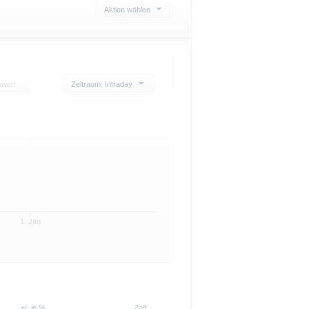
Aktion wählen
swert
Zeitraum: Intraday
1. Jan
+/- in %
Zeit