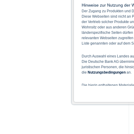
Hinweise zur Nutzung der 
Der Zugang zu Produkten und Di
Diese Webseiten sind nicht an P
der Vertrieb solcher Produkte un
Wohnsitz oder aus anderen Grün
länderspezifische Seiten dürfen
relevanten Webseiten zugreifen
Liste genannten oder auf dem Sc
Durch Auswahl eines Landes aus
Die Deutsche Bank AG übernimmt
juristischen Personen, die hins
die
Nutzungsbedingungen
an.
Die hierin enthaltenen Material
Der Zugang zu auf diesen Webse
nicht ihren dauerhaften Wohnsitz
Hinweise für die Nutzung d
Die auf der X-markets Website 
einschließlich der Risiken sind
Bedingungen) zu entnehmen. Der
Verkaufsdokument der Wertpapi