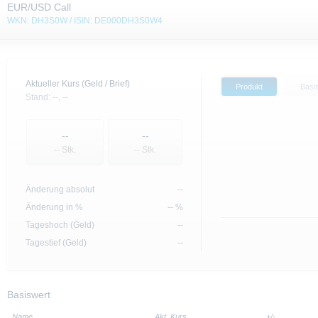
EUR/USD Call
WKN: DH3S0W / ISIN: DE000DH3S0W4
Aktueller Kurs (Geld / Brief)
Produkt
Basi
Stand:
--,
--
--
--
-- Stk.
-- Stk.
Änderung absolut
--
Änderung in %
-- %
Tageshoch (Geld)
--
Tagestief (Geld)
--
Basiswert
Name
Akt. Kurs
+/-