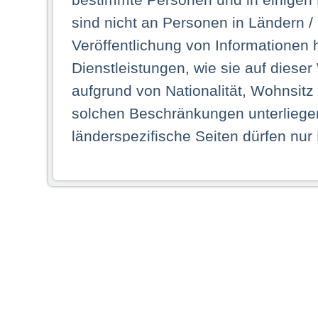
sind nicht an Personen in Ländern /
Veröffentlichung von Informationen 
Dienstleistungen, wie sie auf dieser
aufgrund von Nationalität, Wohnsit
solchen Beschränkungen unterliegen
länderspezifische Seiten dürfen nur
Land ihren dauerhaften Wohnsitz ha
Webseiten zugreifen dürfen. Insbe
dauerhaften Wohnsitz in einem ande
Schaubild abgebildeten Staat haben,
anzusehen.
Durch Auswahl eines Landes aus der
dass Sie Ihren dauerhaften Wohnsi