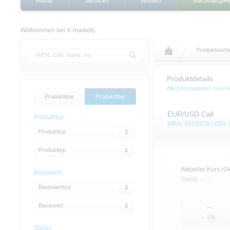
Home
Services
Wissen
Nachhaltigke
Willkommen bei X-markets.
Produktsuch
Produktdetails
Alle Informationen zum P
Produktliste
Produktfilter
EUR/USD Call
Produkttyp
WKN: DH3RZ6 / ISIN
Produkttyp
Produkttyp
Aktueller Kurs (Ge
Basiswert
Stand:
--,
--
Basiswerttyp
Basiswert
--
-- Stk.
Status