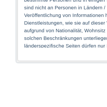
sind nicht an Personen in Ländern /
Veröffentlichung von Informationen 
Dienstleistungen, wie sie auf dieser
aufgrund von Nationalität, Wohnsit
solchen Beschränkungen unterliegen
länderspezifische Seiten dürfen nur
Land ihren dauerhaften Wohnsitz ha
Webseiten zugreifen dürfen. Insbe
dauerhaften Wohnsitz in einem ande
Schaubild abgebildeten Staat haben,
anzusehen.
Durch Auswahl eines Landes aus der
dass Sie Ihren dauerhaften Wohnsi