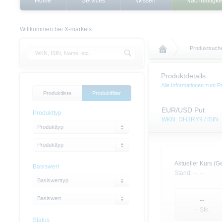
Home
Services
Wissen
Nachhaltigke
Willkommen bei X-markets.
Produktsuch
Produktdetails
Alle Informationen zum P
Produktliste
Produktfilter
EUR/USD Put
Produkttyp
WKN: DH3RY9 / ISIN
Produkttyp
Produkttyp
Aktueller Kurs (Ge
Basiswert
Stand:
--,
--
Basiswerttyp
Basiswert
--
-- Stk.
Status