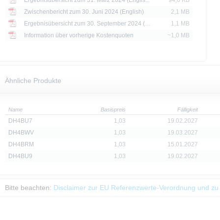
Ergebnisübersicht zum 31. März 2024 (Englis...
94,6 KB
Zwischenbericht zum 30. Juni 2024 (English)
2,1 MB
Ergebnisübersicht zum 30. September 2024 (E...
1,1 MB
Information über vorherige Kostenquoten
~1,0 MB
Ähnliche Produkte
Name
Basispreis
Fälligkeit
DH4BU7
1,03
19.02.2027
DH4BWV
1,03
19.03.2027
DH4BRM
1,03
15.01.2027
DH4BU9
1,03
19.02.2027
Bitte beachten:
Disclaimer zur EU Referenzwerte-Verordnung und zu