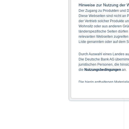
Hinweise zur Nutzung der 
Der Zugang zu Produkten und Di
Diese Webseiten sind nicht an P
der Vertrieb solcher Produkte un
Wohnsitz oder aus anderen Grün
länderspezifische Seiten dürfen
relevanten Webseiten zugreifen
Liste genannten oder auf dem Sc
Durch Auswahl eines Landes aus
Die Deutsche Bank AG übernimmt
juristischen Personen, die hins
die
Nutzungsbedingungen
an.
Die hierin enthaltenen Material
Der Zugang zu auf diesen Webse
nicht ihren dauerhaften Wohnsitz
Hinweise für die Nutzung d
Die auf der X-markets Website 
einschließlich der Risiken sind
Bedingungen) zu entnehmen. Der
Verkaufsdokument der Wertpapi