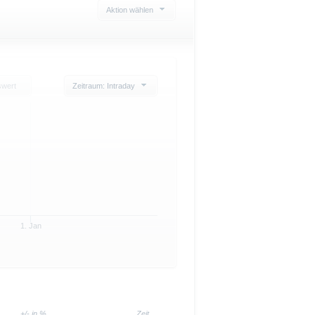
Aktion wählen
swert
Zeitraum: Intraday
1. Jan
+/- in %
Zeit