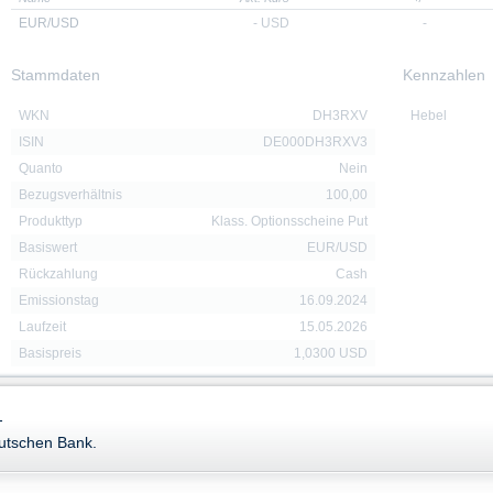
EUR/USD
-
USD
-
Stammdaten
Kennzahlen
WKN
DH3RXV
Hebel
ISIN
DE000DH3RXV3
Quanto
Nein
Bezugsverhältnis
100,00
Produkttyp
Klass. Optionsscheine Put
Basiswert
EUR/USD
Rückzahlung
Cash
Emissionstag
16.09.2024
Laufzeit
15.05.2026
Basispreis
1,0300 USD
-
Downloads
eutschen Bank.