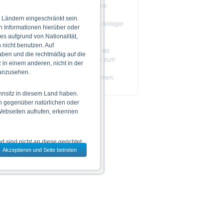
Das Produkt ist nicht einfach und kann
schwer zu verstehen sein.
 Ländern eingeschränkt sein.
Es wird empfohlen, dass potenzielle Anleger
n Informationen hierüber oder
den
Prospekt
lesen, bevor sie eine
 es aufgrund von Nationalität,
Anlageentscheidung treffen.
nicht benutzen. Auf
Die Billigung des Prospekts ist nicht als
aben und die rechtmäßig auf die
Befürwortung der angebotenen oder zum
in einem anderen, nicht in der
Handel an einem geregelten Markt
 anzusehen.
zugelassenen Wertpapiere zu verstehen.
hnsitz in diesem Land haben.
n gegenüber natürlichen oder
 Webseiten aufrufen, erkennen
 sind nicht an diese gerichtet.
Akzeptieren und Seite betreten
dem jeweils ausgewählten Land
 zu den Wertpapieren
jeweiligen Endgültigen
n das allein verbindliche
Vor einer Anlageentscheidung