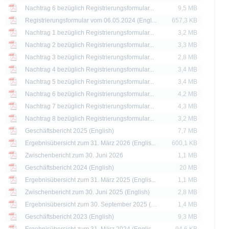
sen, um die Risiken und Chancen einer Anlage in die Wertpapiere vollständig zu ve
Nachtrag 6 bezüglich Registrierungsformular...
9,5 MB
eine andere Behörde ist nicht als Befürwortung der Wertpapiere zu verstehen.
Registrierungsformular vom 06.05.2024 (Engl...
657,3 KB
Nachtrag 1 bezüglich Registrierungsformular...
3,2 MB
die aktuelle Einschätzung der Deutsche Bank AG wieder, die sich ohne vorheri
Nachtrag 2 bezüglich Registrierungsformular...
3,3 MB
Nachtrag 3 bezüglich Registrierungsformular...
2,8 MB
 erläutert, unterliegt der Vertrieb der auf der X-markets Website genannten Wertpa
n. So dürfen die hierin genannten Wertpapiere weder innerhalb der USA noch a
Nachtrag 4 bezüglich Registrierungsformular...
3,4 MB
ssigen Personen zum Kauf angeboten oder an diese verkauft werden.
Nachtrag 5 bezüglich Registrierungsformular...
3,4 MB
Nachtrag 6 bezüglich Registrierungsformular...
4,2 MB
thaltenen Informationen dürfen nur in solchen Staaten verbreitet oder veröffentli
Nachtrag 7 bezüglich Registrierungsformular...
4,3 MB
rschriften zulässig ist. Der direkte oder indirekte Vertrieb der auf der X-markets
britannien, Kanada oder Japan, sowie seine Übermittlung an oder für Rechnung 
Nachtrag 8 bezüglich Registrierungsformular...
3,2 MB
ntersagt.
Geschäftsbericht 2025 (English)
7,7 MB
Ergebnisübersicht zum 31. März 2026 (Englis...
600,1 KB
d Preise werden nur zu Informationszwecken zur Verfügung gestellt und dienen nich
Zwischenbericht zum 30. Juni 2026
1,1 MB
 der Vergangenheit sind kein Indikator für die künftige Wertentwicklung.
Geschäftsbericht 2024 (English)
20 MB
Ergebnisübersicht zum 31. März 2025 (Englis...
1,1 MB
Zwischenbericht zum 30. Juni 2025 (English)
2,8 MB
Ergebnisübersicht zum 30. September 2025 (E...
1,4 MB
Geschäftsbericht 2023 (English)
9,3 MB