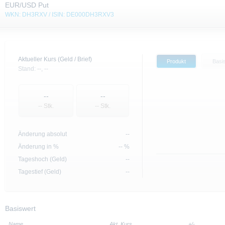
EUR/USD Put
WKN: DH3RXV / ISIN: DE000DH3RXV3
Aktueller Kurs (Geld / Brief)
Produkt
Basi
Stand:
--,
--
--
--
-- Stk.
-- Stk.
Änderung absolut
--
Änderung in %
-- %
Tageshoch (Geld)
--
Tagestief (Geld)
--
Basiswert
Name
Akt. Kurs
+/-