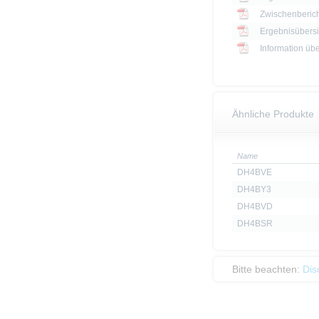
Zwischenberich
Information üb
Ähnliche Produkte
Name
DH4BVE
DH4BY3
DH4BVD
DH4BSR
Bitte beachten:
Dis