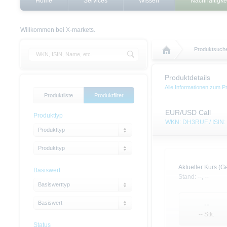
Home
Services
Wissen
Nachhaltigke
Willkommen bei X-markets.
Produktsuch
Produktdetails
Alle Informationen zum P
Produktliste
Produktfilter
EUR/USD Call
Produkttyp
WKN: DH3RUF / ISI
Produkttyp
Produkttyp
Aktueller Kurs (Ge
Basiswert
Stand:
--,
--
Basiswerttyp
Basiswert
--
-- Stk.
Status