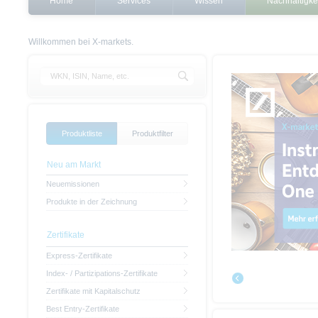
Home
Services
Wissen
Nachhaltigke
Willkommen bei X-markets.
Produktliste
Produktfilter
Neu am Markt
Neuemissionen
Produkte in der Zeichnung
Zertifikate
Express-Zertifikate
Index- / Partizipations-Zertifikate
Zertifikate mit Kapitalschutz
Best Entry-Zertifikate