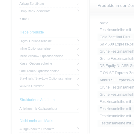
Airbag Zertifikate
Produkte in der Ze
Drop-Back Zertifikate
+ mehr
Name
Festzinsanleihe mit ..
Hebelprodukte
Gold Zertifikat Plus...
Digital Optionsscheine
S&P 500 Express-Zert
Inline Optionsscheine
Grüne Festzinsanleih.
Inline Window-Optionsscheine
Grüne Festzinsanleih.
Klass. Optionsscheine
DB Equity NLASR Glo
One Touch Optionsscheine
E.ON SE Express-Zert
StayHigh / StayLow Optionsscheine
Airbus SE Express-Ze
WAVEs Unlimited
Grüne Festzinsanleih.
Grüne Festzinsanleih.
Strukturierte Anleihen
Festzinsanleihe mit ..
Anleihen mit Kapitalschutz
Festzinsanleihe mit ..
Festzinsanleihe mit ..
Nicht mehr am Markt
Festzinsanleihe mit ..
Ausgeknockte Produkte