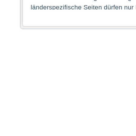
länderspezifische Seiten dürfen nur
Land ihren dauerhaften Wohnsitz ha
Webseiten zugreifen dürfen. Insbe
dauerhaften Wohnsitz in einem ande
Schaubild abgebildeten Staat haben,
anzusehen.
Durch Auswahl eines Landes aus der
dass Sie Ihren dauerhaften Wohnsi
AG übernimmt insbesondere keine Ve
von Webseiten gegenüber natürlichen
ihres Heimatlandes falsche Informat
Webseiten aufrufen, erkennen die
N