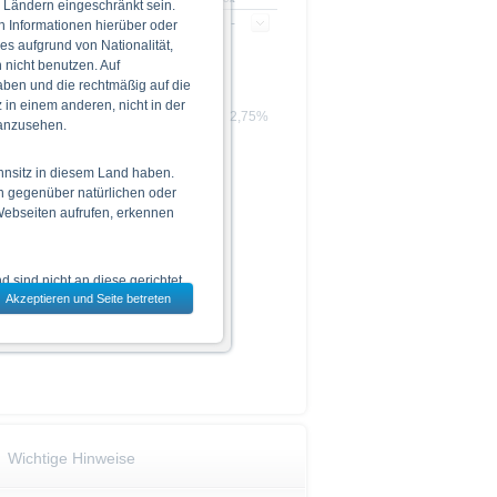
 Ländern eingeschränkt sein.
-
-
n Informationen hierüber oder
 es aufgrund von Nationalität,
nicht benutzen. Auf
aben und die rechtmäßig auf die
in einem anderen, nicht in der
.a.
2,75%
 anzusehen.
hnsitz in diesem Land haben.
n gegenüber natürlichen oder
 Webseiten aufrufen, erkennen
 sind nicht an diese gerichtet.
Akzeptieren und Seite betreten
dem jeweils ausgewählten Land
 zu den Wertpapieren
jeweiligen Endgültigen
n das allein verbindliche
Vor einer Anlageentscheidung
Wichtige Hinweise
rstehen. Die Billigung des