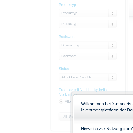
Produkttyp
Produkttyp
Produkttyp
Basiswert
Basiswerttyp
Basiswert
Status
Alle aktiven Produkte
Produkte mit Nachhaltigskeits-
Merkmalen
Alle
Ja
Nein
Willkommen bei X-markets 
Investmentplattform der D
Alle Suchparameter zurücksetzen
Hinweise zur Nutzung der 