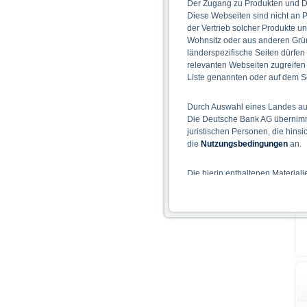
Der Zugang zu Produkten und Di
Diese Webseiten sind nicht an P
der Vertrieb solcher Produkte un
Wohnsitz oder aus anderen Grün
länderspezifische Seiten dürfen
relevanten Webseiten zugreifen
Liste genannten oder auf dem Sc
Durch Auswahl eines Landes aus
Die Deutsche Bank AG übernimmt
juristischen Personen, die hins
die
Nutzungsbedingungen
an.
Die hierin enthaltenen Material
Der Zugang zu auf diesen Webse
nicht ihren dauerhaften Wohnsitz
Hinweise für die Nutzung d
Die auf der X-markets Website 
einschließlich der Risiken sind
Bedingungen) zu entnehmen. Der
Verkaufsdokument der Wertpapi
sollten Anleger den Prospekt le
Prospekts durch die BaFin oder 