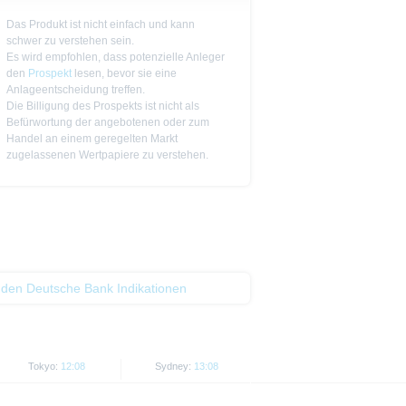
Das Produkt ist nicht einfach und kann
ge Ankündigung ändern kann.
schwer zu verstehen sein.
Es wird empfohlen, dass potenzielle Anleger
piere in bestimmten
den
Prospekt
lesen, bevor sie eine
n oder für Rechnung von US-
Anlageentscheidung treffen.
Die Billigung des Prospekts ist nicht als
Befürwortung der angebotenen oder zum
Handel an einem geregelten Markt
cht werden, in denen dies nach
zugelassenen Wertpapiere zu verstehen.
 Website enthaltenen
von US-Personen oder in den
t als Indikator handelbarer
 den Deutsche Bank Indikationen
Tokyo:
12:08
Sydney:
13:08