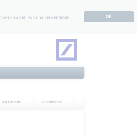
OK
mationen zu den von uns verwendeten
Auf Festzins ...
Produktdetail...