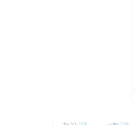
Alle Meinungsäußerungen geben 
Wie im jeweiligen Basisprospekt
Rechtsordnungen Beschränkunge
Personen oder in den USA ansä
Die auf der X-markets Website en
den jeweils anwendbaren Rechtsvo
Informationen in den USA, Groß
USA ansässige Personen, sind u
Alle hier abgebildeten Kurse un
Kurse/Preise. Wertentwicklungen
New York:
23:08
London:
04:08