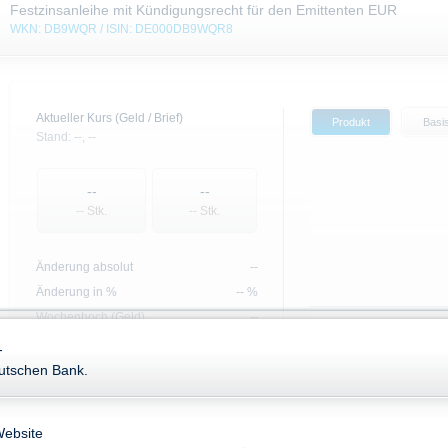
Festzinsanleihe mit Kündigungsrecht für den Emittenten EUR
WKN: DB9WQR / ISIN: DE000DB9WQR8
Aktueller Kurs (Geld / Brief)
Produkt
Basi
Stand:
--,
--
--
--
-- Stk.
-- Stk.
Änderung absolut
--
Änderung in %
-- %
Wochenhoch (Geld)
--
Wochentief (Geld)
--
-
eutschen Bank.
Basiswert
Website
Name
Akt. Kurs
+/-