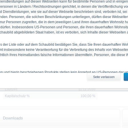
enstleistungen auf diesen Webseiten kann für bestimmte Personen und in einigen
Festzins EUR
-
-
ersonen in Ländern / Rechtsordnungen gerichtet, in denen die Veröffentlichung vo
d Dienstleistungen, wie sie auf dieser Webseite beschrieben sind, verboten ist, sei
den. Personen, die solchen Beschränkungen unterliegen, dürfen diese Webseiten 
Stammdaten
Kennzahlen
 nur Personen zugreifen, die in dem jeweiligen Land ihren dauerhaften Wohnsitz h
 dürfen. Insbesondere US-Personen und Personen, die ihren dauerhaften Wohnsitz 
WKN
DB9WQR
Zinszahlung p
haubild abgebildeten Staat haben, ist es verboten, sich Inhalte dieser Webseiten
ISIN
DE000DB9WQR8
Quanto
Nein
 der Liste oder auf dem Schaubild bestätigen Sie, dass Sie Ihren dauerhaften Wo
 insbesondere keine Verantwortung für die Verbreitung des Inhalts von Webseite
Bezugsverhältnis
1,00
ichtlich ihres Heimatlandes falsche Informationen übermitteln. Personen, die diese
Produkttyp
Festzinsanleihen mit
Emittentenkündigungsrecht
Basiswert
Festzins EUR
ien und hierin beschriebenen Produkte stellen kein Angebot an US-Personen dar und
Rückzahlung
Cash
Seite verlassen
iten erhältlichen Informationen durch US-Personen und durch Personen, die in 
Emissionstag
07.08.2026
 haben, ist verboten.
Laufzeit
11.11.2030
es Informationsmaterials
Kapitalschutz %
100,00 %
enthaltenen Angaben stellen keine Anlageberatung dar. Die vollständigen Angaben
 den jeweiligen Prospekten (Basisprospekte, nebst etwaiger Nachträge, sowie den 
 Basisprospekt nebst etwaiger Nachträge und die Endgültigen Bedingungen stelle
ere dar. Anleger können diese Dokumente unter www.xmarkets.de herunterladen. 
Downloads
sen, um die Risiken und Chancen einer Anlage in die Wertpapiere vollständig zu ve
eine andere Behörde ist nicht als Befürwortung der Wertpapiere zu verstehen.