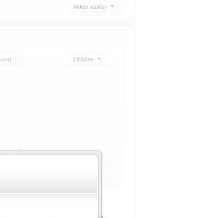
Aktion wählen
swert
1 Woche
1. Jan
+/- in %
Zeit