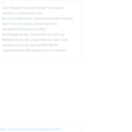
n das allein verbindliche
Vor einer Anlageentscheidung
Das Produkt ist nicht einfach und kann
rstehen. Die Billigung des
schwer zu verstehen sein.
Es wird empfohlen, dass potenzielle Anleger
den
Prospekt
lesen, bevor sie eine
ge Ankündigung ändern kann.
Anlageentscheidung treffen.
Die Billigung des Prospekts ist nicht als
Befürwortung der angebotenen oder zum
piere in bestimmten
Handel an einem geregelten Markt
n oder für Rechnung von US-
zugelassenen Wertpapiere zu verstehen.
cht werden, in denen dies nach
 Website enthaltenen
von US-Personen oder in den
t als Indikator handelbarer
 den Deutsche Bank Indikationen