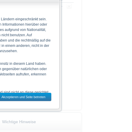
-
-
 Ländern eingeschränkt sein.
n Informationen hierüber oder
informationen gefunden
 es aufgrund von Nationalität,
nicht benutzen. Auf
aben und die rechtmäßig auf die
in einem anderen, nicht in der
 anzusehen.
hnsitz in diesem Land haben.
n gegenüber natürlichen oder
 Webseiten aufrufen, erkennen
 sind nicht an diese gerichtet.
Akzeptieren und Seite betreten
dem jeweils ausgewählten Land
Wichtige Hinweise
 zu den Wertpapieren
jeweiligen Endgültigen