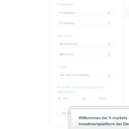
Produkttyp
Produkttyp
Produkttyp
Basiswert
Basiswerttyp
Basiswert
Status
Alle aktiven Produkte
Produkte mit Nachhaltigskeits-
Merkmalen
Alle
Ja
Nein
Alle Suchparameter zurücksetzen
Willkommen bei X-markets 
Investmentplattform der D