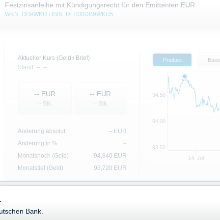
Festzinsanleihe mit Kündigungsrecht für den Emittenten EUR
WKN: DB9WKU / ISIN: DE000DB9WKU5
Aktueller Kurs (Geld / Brief)
Produkt
Basi
Stand:
--,
--
--
EUR
--
EUR
94,50
-- Stk.
-- Stk.
94,00
Änderung absolut
--
EUR
Änderung in %
--
93,50
Monatshoch (Geld)
94,840
EUR
14. Jul
Monatstief (Geld)
93,720
EUR
-
Basiswert
eutschen Bank.
Name
Akt. Kurs
+/-