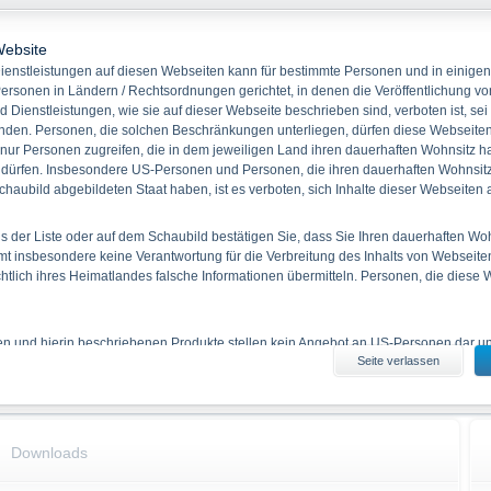
Festzins EUR
-
-
Website
enstleistungen auf diesen Webseiten kann für bestimmte Personen und in einigen
Stammdaten
Kennzahlen
ersonen in Ländern / Rechtsordnungen gerichtet, in denen die Veröffentlichung vo
Keine Produkt
d Dienstleistungen, wie sie auf dieser Webseite beschrieben sind, verboten ist, sei
WKN
DB9WKU
den. Personen, die solchen Beschränkungen unterliegen, dürfen diese Webseiten 
ISIN
DE000DB9WKU5
 nur Personen zugreifen, die in dem jeweiligen Land ihren dauerhaften Wohnsitz h
Quanto
Nein
 dürfen. Insbesondere US-Personen und Personen, die ihren dauerhaften Wohnsitz 
haubild abgebildeten Staat haben, ist es verboten, sich Inhalte dieser Webseiten
Bezugsverhältnis
1,00
Produkttyp
Festzinsanleihen mit
 der Liste oder auf dem Schaubild bestätigen Sie, dass Sie Ihren dauerhaften Wo
Emittentenkündigungsrecht
 insbesondere keine Verantwortung für die Verbreitung des Inhalts von Webseite
Basiswert
Festzins EUR
ichtlich ihres Heimatlandes falsche Informationen übermitteln. Personen, die diese
Rückzahlung
Cash
Emissionstag
03.02.2026
Laufzeit
09.02.2033
ien und hierin beschriebenen Produkte stellen kein Angebot an US-Personen dar und
Seite verlassen
iten erhältlichen Informationen durch US-Personen und durch Personen, die in 
Kapitalschutz %
100,00 %
 haben, ist verboten.
es Informationsmaterials
Downloads
enthaltenen Angaben stellen keine Anlageberatung dar. Die vollständigen Angaben
 den jeweiligen Prospekten (Basisprospekte, nebst etwaiger Nachträge, sowie den 