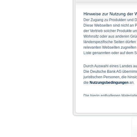
Hinweise zur Nutzung der 
Der Zugang zu Produkten und Di
Diese Webseiten sind nicht an P
der Vertrieb solcher Produkte un
Wohnsitz oder aus anderen Grün
länderspezifische Seiten dürfen
relevanten Webseiten zugreifen
Liste genannten oder auf dem Sc
Durch Auswahl eines Landes aus
Die Deutsche Bank AG übernimmt
juristischen Personen, die hins
die
Nutzungsbedingungen
an.
Die hierin enthaltenen Material
Der Zugang zu auf diesen Webse
nicht ihren dauerhaften Wohnsitz
Hinweise für die Nutzung d
Die auf der X-markets Website 
einschließlich der Risiken sind