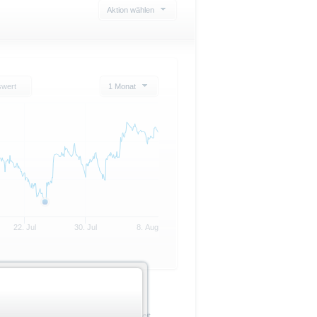
Aktion wählen
swert
1 Monat
22. Jul
30. Jul
8. Aug
+/- in %
Zeit