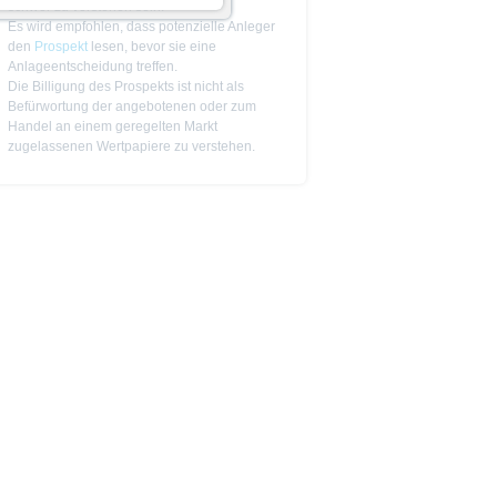
schwer zu verstehen sein.
Es wird empfohlen, dass potenzielle Anleger
den
Prospekt
lesen, bevor sie eine
 zu den Wertpapieren
Anlageentscheidung treffen.
jeweiligen Endgültigen
Die Billigung des Prospekts ist nicht als
n das allein verbindliche
Befürwortung der angebotenen oder zum
Vor einer Anlageentscheidung
Handel an einem geregelten Markt
rstehen. Die Billigung des
zugelassenen Wertpapiere zu verstehen.
ge Ankündigung ändern kann.
piere in bestimmten
n oder für Rechnung von US-
cht werden, in denen dies nach
 Website enthaltenen
von US-Personen oder in den
t als Indikator handelbarer