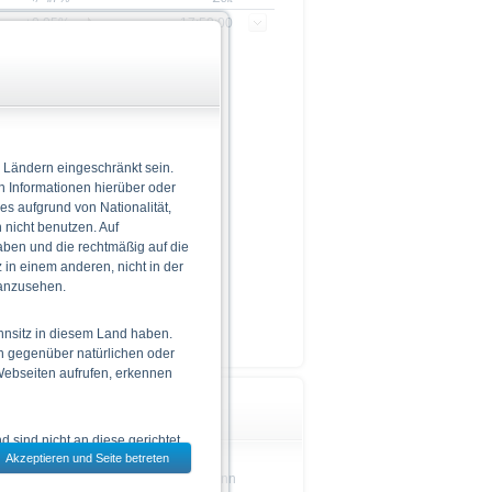
+0,05%
17:50:00
informationen gefunden
 Ländern eingeschränkt sein.
n Informationen hierüber oder
 es aufgrund von Nationalität,
nicht benutzen. Auf
aben und die rechtmäßig auf die
in einem anderen, nicht in der
 anzusehen.
hnsitz in diesem Land haben.
n gegenüber natürlichen oder
 Webseiten aufrufen, erkennen
Wichtige Hinweise
 sind nicht an diese gerichtet.
Akzeptieren und Seite betreten
dem jeweils ausgewählten Land
Das Produkt ist nicht einfach und kann