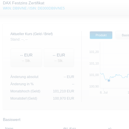
DAX Festzins Zertifikat
WKN: DB9VNE / ISIN: DE000DB9VNE5
Aktueller Kurs (Geld / Brief)
Produkt
Basi
Stand:
--,
--
101,20
--
EUR
--
EUR
-- Stk.
-- Stk.
101,10
101,00
Änderung absolut
--
EUR
Änderung in %
--
100,90
Monatshoch (Geld)
101,210
EUR
8. Jul
1
Monatstief (Geld)
100,970
EUR
Basiswert
Name
Akt. Kurs
+/-