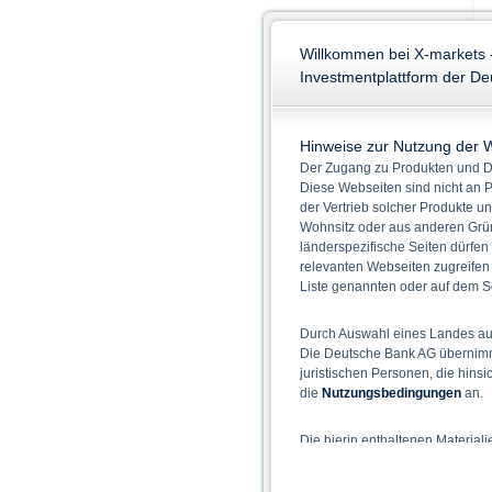
Willkommen bei X-markets 
Investmentplattform der D
Hinweise zur Nutzung der 
Der Zugang zu Produkten und Di
Diese Webseiten sind nicht an P
der Vertrieb solcher Produkte un
Wohnsitz oder aus anderen Grün
länderspezifische Seiten dürfen
relevanten Webseiten zugreifen
Liste genannten oder auf dem Sc
Durch Auswahl eines Landes aus
Die Deutsche Bank AG übernimmt
juristischen Personen, die hins
die
Nutzungsbedingungen
an.
Die hierin enthaltenen Material
Der Zugang zu auf diesen Webse
nicht ihren dauerhaften Wohnsitz