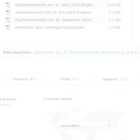
Ergebnisübersicht zum 31. März 2024 (Englis...
94,6 KB
Zwischenbericht zum 30. Juni 2024 (English)
2,1 MB
Ergebnisübersicht zum 30. September 2024 (E...
1,1 MB
Information über vorherige Kostenquoten
~1,0 MB
Bitte beachten:
Disclaimer zur EU Referenzwerte-Verordnung und zu
Frankfurt:
06:17
Dubai:
08:17
Singapore:
12:17
X-markets weltweit
 & Academy
wissen
Land wählen...