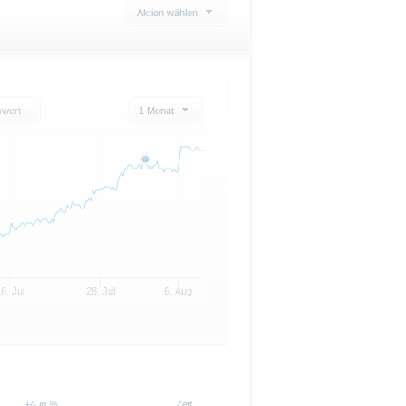
Aktion wählen
swert
1 Monat
6. Jul
28. Jul
6. Aug
+/- in %
Zeit