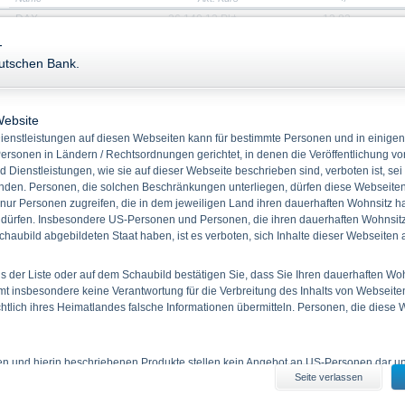
DAX
26.140,13
Pkt.
13,83
-
Stammdaten
Kennzahlen
eutschen Bank.
Keine Produkt
WKN
DB9VNE
ISIN
DE000DB9VNE5
Website
enstleistungen auf diesen Webseiten kann für bestimmte Personen und in einigen
Quanto
Nein
ersonen in Ländern / Rechtsordnungen gerichtet, in denen die Veröffentlichung vo
Bezugsverhältnis
0,0060142815129
d Dienstleistungen, wie sie auf dieser Webseite beschrieben sind, verboten ist, sei
Produkttyp
Festzins Zertifikate
den. Personen, die solchen Beschränkungen unterliegen, dürfen diese Webseiten 
 nur Personen zugreifen, die in dem jeweiligen Land ihren dauerhaften Wohnsitz h
Basiswert
DAX
 dürfen. Insbesondere US-Personen und Personen, die ihren dauerhaften Wohnsitz 
Rückzahlung
Cash
haubild abgebildeten Staat haben, ist es verboten, sich Inhalte dieser Webseiten
Emissionstag
23.01.2024
Laufzeit
20.01.2027
 der Liste oder auf dem Schaubild bestätigen Sie, dass Sie Ihren dauerhaften Wo
 insbesondere keine Verantwortung für die Verbreitung des Inhalts von Webseite
ichtlich ihres Heimatlandes falsche Informationen übermitteln. Personen, die diese
Downloads
ien und hierin beschriebenen Produkte stellen kein Angebot an US-Personen dar und
Seite verlassen
iten erhältlichen Informationen durch US-Personen und durch Personen, die in 
 haben, ist verboten.
Rechtliche Dokumente (22)