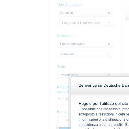
Tipo di prodotto
Certificati
Easy Bonus Certificate without Cap
Sottostante
Tipo di sottostante
Sottostante
Stato
Prodotti attivi
Benvenuti su Deutsche Bank 
Prodotti con caratteristiche di
sostenibilità
Tutto
Si
No
Regole per l'utilizzo del sit
È possibile che l'accesso ai prodo
Barriera
sottoposto a restrizioni in certi
informazioni o la distribuzione di
di residenza o per altri motivi. È