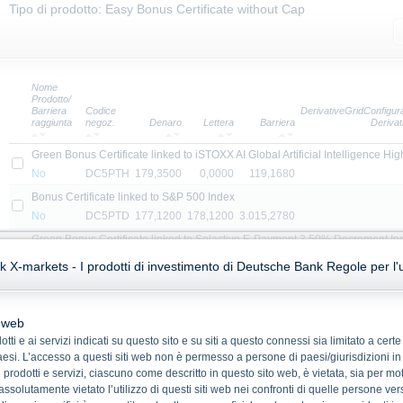
Tipo di prodotto: Easy Bonus Certificate without Cap
Nome
Prodotto/
Barriera
Codice
DerivativeGridConfigura
raggiunta
negoz.
Denaro
Lettera
Barriera
Derivat
Green Bonus Certificate linked to iSTOXX AI Global Artificial Intelligence H
No
DC5PTH
179,3500
0,0000
119,1680
Bonus Certificate linked to S&P 500 Index
No
DC5PTD
177,1200
178,1200
3.015,2780
Green Bonus Certificate linked to Solactive E-Payment 3.50% Decrement In
No
DC5PTF
89,5900
0,0000
68,0000
X-markets - I prodotti di investimento di Deutsche Bank Regole per l'ut
Green Conditional Capital Protected Certificate linked to MSCI World ES
No
DC5PT4
121,0600
0,0000
2.142,4690
o web
Bonus Lock-In Certificate linked to Euro Stoxx Select Dividend 30 Index
tti e ai servizi indicati su questo sito e su siti a questo connessi sia limitato a cer
No
DB2D21
189,4200
0,0000
70,0000
 paesi. L’accesso a questi siti web non è permesso a persone di paesi/giurisdizioni in
Bonus Certificate linked to CSI Smallcap 500 Index
 prodotti e servizi, ciascuno come descritto in questo sito web, è vietata, sia per mot
No
DB2TZP
150,9400
151,9400
4.201,3647
 assolutamente vietato l’utilizzo di questi siti web nei confronti di quelle persone ver