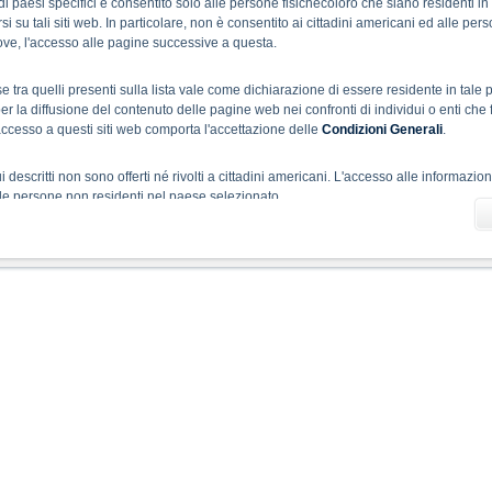
b di paesi specifici è consentito solo alle persone fisichecoloro che siano residenti i
Bonus Certificate linked to STOXX Europe 600 Oil & Gas Index (Preisindex)
i su tali siti web. In particolare, non è consentito ai cittadini americani ed alle per
No
DB2SEA
134,7000
0,0000
244,7900
trove, l'accesso alle pagine successive a questa.
Bonus Certificate linked to S&P 500 Index
No
DB2UJP
125,2300
0,0000
4.222,6660
e tra quelli presenti sulla lista vale come dichiarazione di essere residente in ta
r la diffusione del contenuto delle pagine web nei confronti di individui o enti che 
accesso a questi siti web comporta l'accettazione delle
Condizioni Generali
.
1
Altre opzioni
 qui descritti non sono offerti né rivolti a cittadini americani. L'accesso alle informazio
alle persone non residenti nel paese selezionato.
Attenzione:
Disclaimer sul Regolamento UE sugli indici di riferimento 
teriale informativo
 sito X-markets hanno scopo meramente promozionale ed informativo e non sono da
ico come consulenza né come una raccomandazione all'acquisto o alla vendita di al
prospetto (prospetto di base, unitamente ad eventuali supplementi, e relative condizio
dotti interessati, inclusi i rischi. Il prospetto di base e le condizioni definitive sono g
 Gli investitori possono ottenere gratuitamente questi documenti scaricandoli dal sito 
i investitori dovrebbero consultare il prospetto e le condizioni definitive, nei quali 
aglio le caratteristiche dei prodotti menzionati ed i relativi costi, al fine di compre
ento nei titoli e negli strumenti finanziari in questione. L'approvazione del prospetto
 essere interpretata come un’approvazione degli strumenti finanziari. Gli stessi doc
ei prodotti menzionati sul sito www.xmarkets.it, può comportare il rischio di perdita 
tando il rischio emittente e, ove applicabile, il rischio di assoggettamento del garant