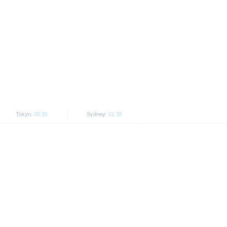
re appieno i rischi e le
asi altra autorità non deve
cazione, che possono essere
i altre unità aziendali o
tti possono essere solo acquistati,
prodotti. I prospetti informativi o
tenti dovrebbero leggere tali
Tokyo:
00:38
Sydney:
01:38
gli USA.
ottoposte ad altre giurisdizioni,
ran Bretagna, Canada o Giappone,
zione dei prezzi di negoziazione.