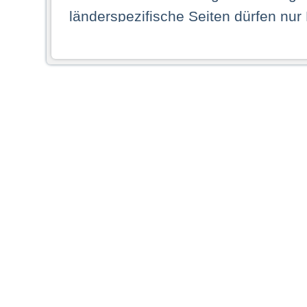
länderspezifische Seiten dürfen nur
Land ihren dauerhaften Wohnsitz ha
Webseiten zugreifen dürfen. Insbe
dauerhaften Wohnsitz in einem ande
Schaubild abgebildeten Staat haben,
anzusehen.
Durch Auswahl eines Landes aus der
dass Sie Ihren dauerhaften Wohnsi
AG übernimmt insbesondere keine Ve
von Webseiten gegenüber natürlichen
ihres Heimatlandes falsche Informat
Webseiten aufrufen, erkennen die
N