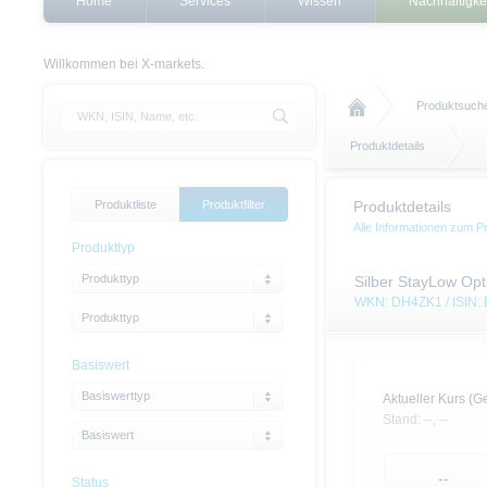
Home
Services
Wissen
Nachhaltigke
Willkommen bei X-markets.
Produktsuch
Produktdetails
Produktliste
Produktfilter
Produktdetails
Alle Informationen zum P
Produkttyp
Produkttyp
Silber StayLow Opt
WKN: DH4ZK1 / ISIN
Produkttyp
Basiswert
Basiswerttyp
Aktueller Kurs (Ge
Stand:
--,
--
Basiswert
--
Status