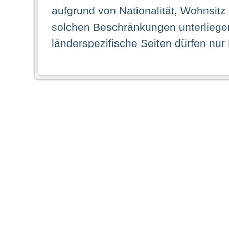
aufgrund von Nationalität, Wohnsit
solchen Beschränkungen unterliegen
länderspezifische Seiten dürfen nur
Land ihren dauerhaften Wohnsitz ha
Webseiten zugreifen dürfen. Insbe
dauerhaften Wohnsitz in einem ande
Schaubild abgebildeten Staat haben,
anzusehen.
Durch Auswahl eines Landes aus der
dass Sie Ihren dauerhaften Wohnsi
AG übernimmt insbesondere keine Ve
von Webseiten gegenüber natürlichen
ihres Heimatlandes falsche Informat