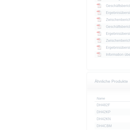
Geschäftsberic
Ergebnisübersi
Zwischenberich
Geschäftsberic
Ergebnisübersi
Zwischenberich
Information üb
Ähnliche Produkte
Name
DH482F
DH42KP
DH42KN
DH4CBM