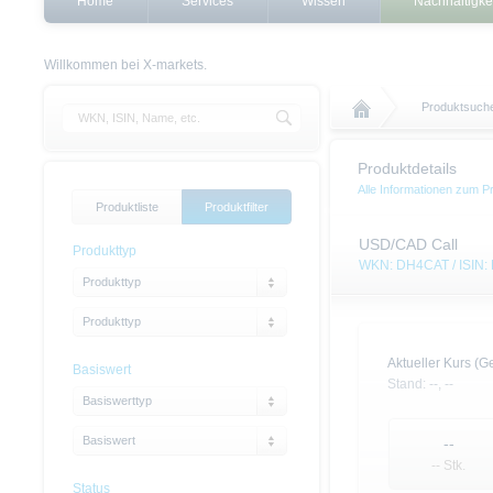
Home
Services
Wissen
Nachhaltigke
Willkommen bei X-markets.
Produktsuch
Produktdetails
Alle Informationen zum P
Produktliste
Produktfilter
USD/CAD Call
Produkttyp
WKN: DH4CAT / ISIN
Produkttyp
Produkttyp
Aktueller Kurs (Ge
Basiswert
Stand:
--,
--
Basiswerttyp
Basiswert
--
-- Stk.
Status