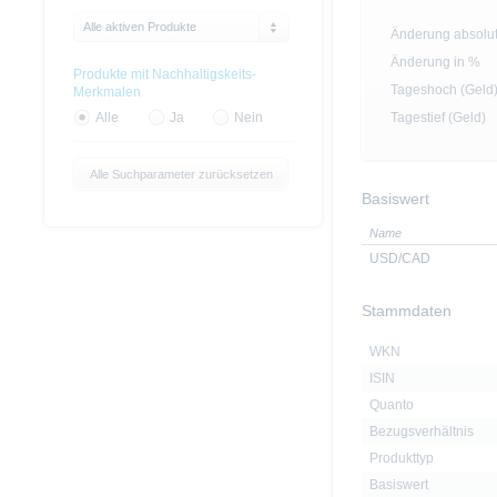
Alle aktiven Produkte
Änderung absolu
Änderung in %
Produkte mit Nachhaltigskeits-
Tageshoch (Geld
Merkmalen
Tagestief (Geld)
Alle
Ja
Nein
Alle Suchparameter zurücksetzen
Basiswert
Name
USD/CAD
Stammdaten
WKN
ISIN
Quanto
Bezugsverhältnis
Produkttyp
Basiswert