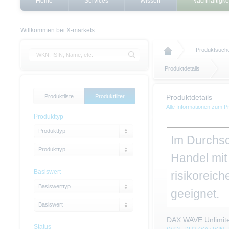
Home
Services
Wissen
Nachhaltigke
Willkommen bei X-markets.
Produktsuch
Produktdetails
Produktliste
Produktfilter
Produktdetails
Alle Informationen zum P
Produkttyp
Produkttyp
Im Durchsc
Produkttyp
Handel mit 
Basiswert
risikoreich
Basiswerttyp
geeignet.
Basiswert
DAX WAVE Unlimit
Status