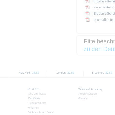
Ergebnisübersi
Zwischenberich
Information üb
Bitte beach
zu den Deut
New York:
16:52
London:
21:52
Frankfurt:
22:52
Produkte
Wissen & Academy
Neu am Markt
Produktwissen
Zertifikate
Glossar
Hebelprodukte
Anleihen
Nicht mehr am Markt