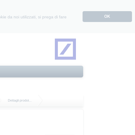
OK
e da noi utilizzati, si prega di fare
Dettagli prodot...