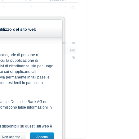
-
-
-
ilizzo del sito web
io
European
sa Italiana
No
te categorie di persone o
LX
Si
 cui la pubblicazione di
ivi di cittadinanza, sia per luogo
so cui si applicano tali
n via permanente in tali paesi e
sone residenti in paesi non
le paese. Deutsche Bank AG non
forniscono false informazioni in
ni disponibili su questi siti web è
Non accetto
Accetto