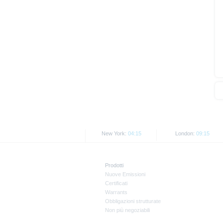
le note integrative contengono in
restrizioni con attenzione.
In particolare, i titoli non posso
I prodotti descritti nel sito X-ma
ma solo nel caso le leggi applica
È vietata la distribuzione dirett
nonché la sua trasmissione a o pe
Tutti i tassi e i prezzi qui most
Le performance passate non sono
New York:
04:15
London:
09:15
Prodotti
Nuove Emissioni
Certificati
Warrants
Obbligazioni strutturate
Non più negoziabili