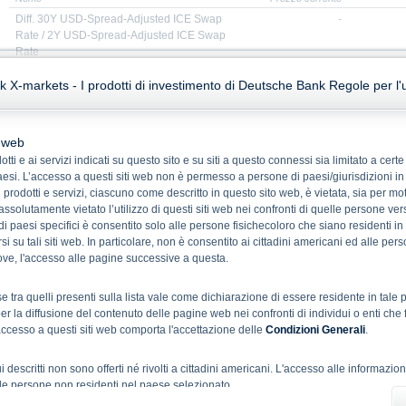
Diff. 30Y USD-Spread-Adjusted ICE Swap
-
Rate / 2Y USD-Spread-Adjusted ICE Swap
Rate
X-markets - I prodotti di investimento di Deutsche Bank Regole per l'ut
Caratteristiche prodotto
Dati
Codice di
DC5PQU
Stile d'eserciz
o web
negoziazione
Quotati in Bor
tti e ai servizi indicati su questo sito e su siti a questo connessi sia limitato a cer
ISIN
XS2011155749
Quotato su T
 paesi. L’accesso a questi siti web non è permesso a persone di paesi/giurisdizioni in
Quanto
No
 prodotti e servizi, ciascuno come descritto in questo sito web, è vietata, sia per mot
Moltiplicatore
1,00
 assolutamente vietato l’utilizzo di questi siti web nei confronti di quelle persone ver
b di paesi specifici è consentito solo alle persone fisichecoloro che siano residenti i
Tipo di
Floater Notes
i su tali siti web. In particolare, non è consentito ai cittadini americani ed alle per
prodotto
trove, l'accesso alle pagine successive a questa.
Sottostante
Diff. 30Y USD-Spread-Adjusted ICE Swap
Rate / 2Y USD-Spread-Adjusted ICE
Swap Rate
e tra quelli presenti sulla lista vale come dichiarazione di essere residente in ta
Liquidazione
Cash
r la diffusione del contenuto delle pagine web nei confronti di individui o enti che 
accesso a questi siti web comporta l'accettazione delle
Condizioni Generali
.
Data
30/10/2020
d'emissione
 qui descritti non sono offerti né rivolti a cittadini americani. L'accesso alle informazio
Scadenza
30/10/2028
alle persone non residenti nel paese selezionato.