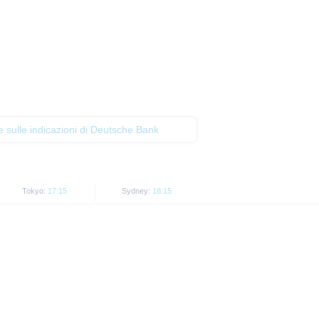
tenti dovrebbero leggere tali
gli USA.
ottoposte ad altre giurisdizioni,
ran Bretagna, Canada o Giappone,
e sulle indicazioni di Deutsche Bank
zione dei prezzi di negoziazione.
Tokyo:
17:15
Sydney:
18:15