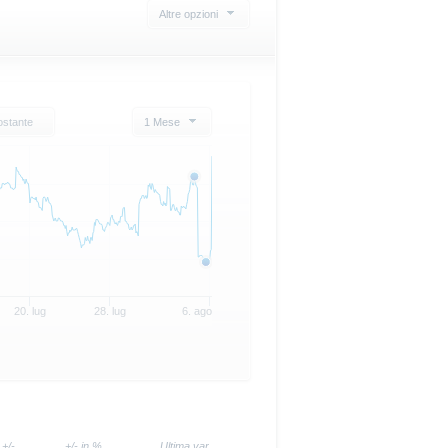
Altre opzioni
ostante
1 Mese
20. lug
28. lug
6. ago
+/-
+/- in %
Ultima var.