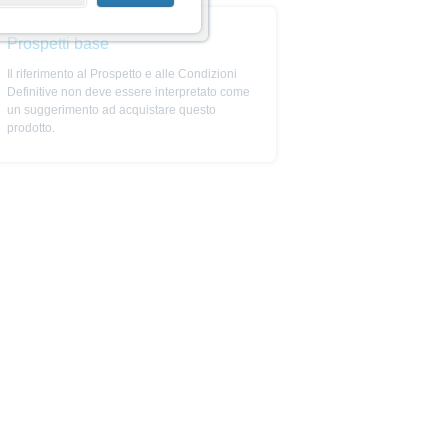
 intendersi in alcun modo come
Prospetti base
cuno strumento finanziario e/o
Il riferimento al Prospetto e alle Condizioni
ni definitive) è possibile trovare
Definitive non deve essere interpretato come
li unici documenti di vendita
un suggerimento ad acquistare questo
www.xmarkets.it. Prima di adottare
prodotto.
sono riportate le informazioni
ndere appieno i rischi e le
 da parte della BaFin o di
umenti sono disponibili sul sito
totale o parziale del capitale
e allo strumento del bail-in.
re appieno i rischi e le
asi altra autorità non deve
cazione, che possono essere
i altre unità aziendali o
tti possono essere solo acquistati,
prodotti. I prospetti informativi o