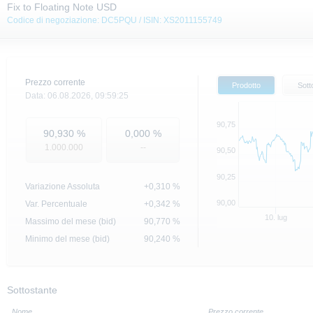
Fix to Floating Note USD
Codice di negoziazione: DC5PQU / ISIN: XS2011155749
Prezzo corrente
Prodotto
Sott
Data:
06.08.2026,
09:59:25
90,75
90,930
%
0,000
%
1.000.000
--
90,50
90,25
Variazione Assoluta
+0,310
%
90,00
Var. Percentuale
+0,342 %
10. lug
Massimo del mese (bid)
90,770
%
Minimo del mese (bid)
90,240
%
Sottostante
Nome
Prezzo corrente