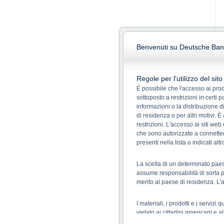
Benvenuti su Deutsche Bank 
Regole per l'utilizzo del sit
È possibile che l'accesso ai prodo
sottoposto a restrizioni in certi
informazioni o la distribuzione di
di residenza o per altri motivi. È
restrizioni. L'accesso ai siti we
che sono autorizzate a connetters
presenti nella lista o indicati al
La scelta di un determinato paes
assume responsabilità di sorta pe
merito al paese di residenza. L'
I materiali, i prodotti e i servizi
vietato ai cittadini americani e 