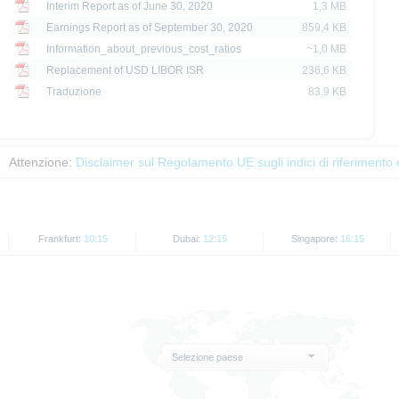
Interim Report as of June 30, 2020
1,3 MB
formazioni su come tali restrizioni siano applicabili ad uno specifico prodotto: gli u
Earnings Report as of September 30, 2020
859,4 KB
Information_about_previous_cost_ratios
~1,0 MB
no essere offerti o venduti negli Stati Uniti d’America e a cittadini USA o residenti ne
Replacement of USD LIBOR ISR
236,6 KB
Traduzione
83,9 KB
rkets e le informazioni ivi contenute possono essere offerti o venduti solo a persone s
bili lo permettano.
a o indiretta delle informazioni contenute sul Sito X-markets negli Stati Uniti, in G
Attenzione:
Disclaimer sul Regolamento UE sugli indici di riferimento 
r conto di persone statunitensi o residenti negli Stati Uniti.
rati sono forniti solo a scopo informativo e non possono essere utilizzati come indica
 un indicatore delle performance future.
Frankfurt:
10:15
Dubai:
12:15
Singapore:
16:15
Selezione paese