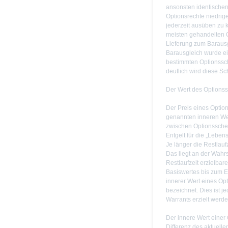
ansonsten identische
Optionsrechte niedrige
jederzeit ausüben zu k
meisten gehandelten 
Lieferung zum Baraus
Barausgleich wurde ein
bestimmten Optionssch
deutlich wird diese Sc
Der Wert des Options
Der Preis eines Optio
genannten inneren Wert
zwischen Optionsschein
Entgelt für die „Leben
Je länger die Restlaufz
Das liegt an der Wahr
Restlaufzeit erzielba
Basiswertes bis zum E
innerer Wert eines Op
bezeichnet. Dies ist j
Warrants erzielt werd
Der innere Wert einer 
Differenz des aktuell