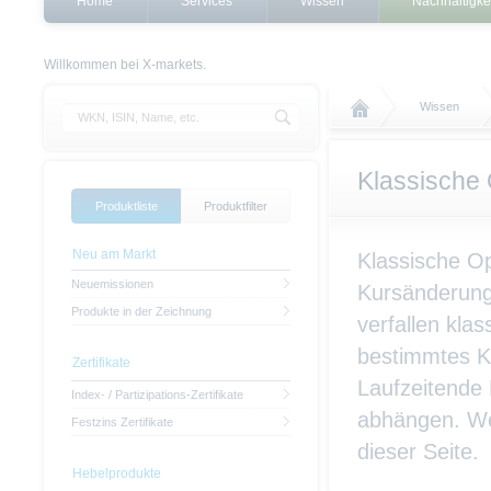
Home
Services
Wissen
Nachhaltigke
Willkommen bei X-markets.
Wissen
Klassische
Produktliste
Produktfilter
Neu am Markt
Klassische Op
Neuemissionen
Kursänderunge
Produkte in der Zeichnung
verfallen kla
bestimmtes Ku
Zertifikate
Laufzeitende 
Index- / Partizipations-Zertifikate
abhängen. Wei
Festzins Zertifikate
dieser Seite.
Hebelprodukte