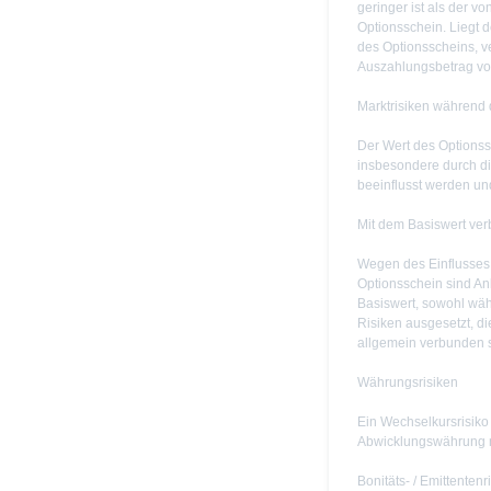
geringer ist als der vo
Optionsschein. Liegt 
des Optionsscheins, ve
Auszahlungsbetrag vo
Marktrisiken während 
Der Wert des Optionss
insbesondere durch di
beeinflusst werden un
Mit dem Basiswert ve
Wegen des Einflusses
Optionsschein sind Anl
Basiswert, sowohl wäh
Risiken ausgesetzt, di
allgemein verbunden s
Währungsrisiken
Ein Wechselkursrisiko 
Abwicklungswährung ni
Bonitäts- / Emittentenr