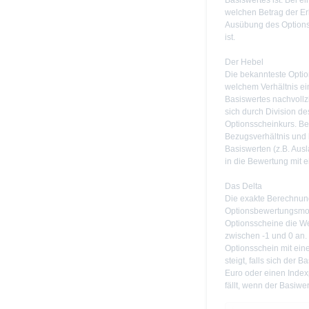
Basiswertes ist. Bei e
welchen Betrag der Er
Ausübung des Optionss
ist.
Der Hebel
Die bekannteste Option
welchem Verhältnis e
Basiswertes nachvollzi
sich durch Division d
Optionsscheinkurs. B
Bezugsverhältnis und
Basiswerten (z.B. Aus
in die Bewertung mit e
Das Delta
Die exakte Berechnung
Optionsbewertungsmode
Optionsscheine die We
zwischen -1 und 0 an. 
Optionsschein mit ein
steigt, falls sich der
Euro oder einen Inde
fällt, wenn der Basiwer