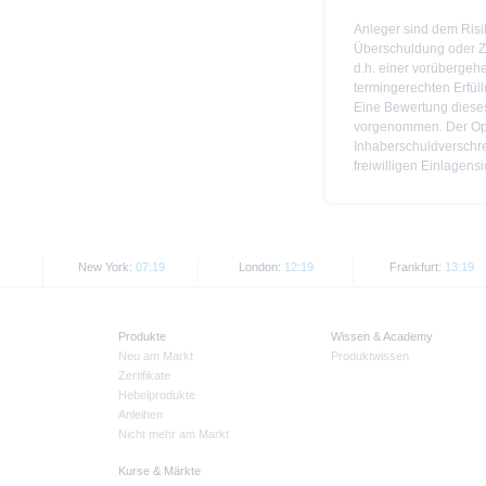
Anleger sind dem Risi
Überschuldung oder Za
d.h. einer vorübergeh
termingerechten Erfül
Eine Bewertung dieses 
vorgenommen. Der Opt
Inhaberschuldverschre
freiwilligen Einlagens
New York:
07:19
London:
12:19
Frankfurt:
13:19
Produkte
Wissen & Academy
Neu am Markt
Produktwissen
Zertifikate
Hebelprodukte
Anleihen
Nicht mehr am Markt
Kurse & Märkte