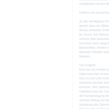
multipliziert mit dem 
Einfluss von Kurssch
Zu den wichtigsten Pr
gehört, dass ein Optio
dieses erwartete Schwa
ist. Grund: Die Wahrsc
inneren Wert bekommt
erreichen wird, steig
Basiswertes. Hierbei is
fallenden Märkten weit
Märkten.
Das Aufgeld
Eine der am meisten 
Optionsrechten ist das 
dass es sich sehr ein
Überblick darüber lief
kommen. Wer Optionsre
Kapitaleinsatz die Cha
der Kursbewegung des 
welchen Betrag der Be
Ausübung des Optionsr