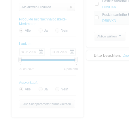
Festzinsanleihe
Alle aktiven Produkte
DB9U4A
Festzinsanleihe
Produkte mit Nachhaltigskeits-
DB9VXN
Merkmalen
Alle
Ja
Nein
Aktion wählen
Laufzeit
Bitte beachten:
Dis
20.08.2026
Open end
Ausverkauft
Alle
Ja
Nein
Alle Suchparameter zurücksetzen