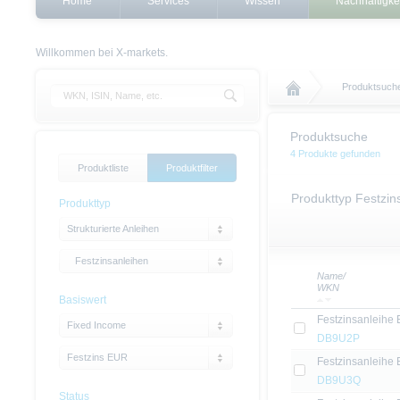
Home
Services
Wissen
Nachhaltigke
Willkommen bei X-markets.
Produktsuch
Produktsuche
4 Produkte gefunden
Produktliste
Produktfilter
Produkttyp Festzin
Produkttyp
Strukturierte Anleihen
Festzinsanleihen
Name/
WKN
Basiswert
Festzinsanleihe
Fixed Income
DB9U2P
Festzins EUR
Festzinsanleihe
DB9U3Q
Status