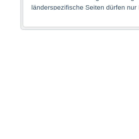
länderspezifische Seiten dürfen nur
Land ihren dauerhaften Wohnsitz ha
Webseiten zugreifen dürfen. Insbe
dauerhaften Wohnsitz in einem ande
Schaubild abgebildeten Staat haben,
anzusehen.
Durch Auswahl eines Landes aus der
dass Sie Ihren dauerhaften Wohnsi
AG übernimmt insbesondere keine Ve
von Webseiten gegenüber natürlichen
ihres Heimatlandes falsche Informat
Webseiten aufrufen, erkennen die
N