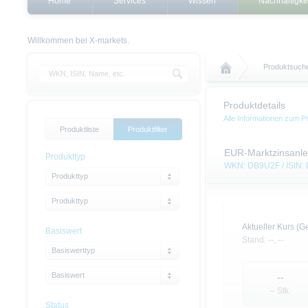
Home
Services
Wissen
Nachhaltigke
Willkommen bei X-markets.
Produktsuch
Produktdetails
Alle Informationen zum P
Produktliste
Produktfilter
EUR-Marktzinsanle
Produkttyp
WKN: DB9U2F / ISIN
Produkttyp
Produkttyp
Aktueller Kurs (Ge
Basiswert
Stand:
--,
--
Basiswerttyp
Basiswert
--
-- Stk.
Status