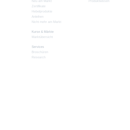
Neu am Markt
Produktwissen
Zertifikate
Hebelprodukte
Anleihen
Nicht mehr am Markt
Kurse & Märkte
Marktübersicht
Services
Broschüren
Research