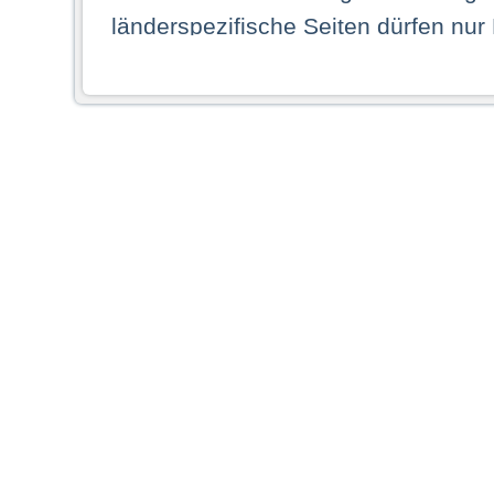
länderspezifische Seiten dürfen nur
Land ihren dauerhaften Wohnsitz ha
Webseiten zugreifen dürfen. Insbe
dauerhaften Wohnsitz in einem ande
Schaubild abgebildeten Staat haben,
anzusehen.
Durch Auswahl eines Landes aus der
dass Sie Ihren dauerhaften Wohnsi
AG übernimmt insbesondere keine Ve
von Webseiten gegenüber natürlichen
ihres Heimatlandes falsche Informat
Webseiten aufrufen, erkennen die
N