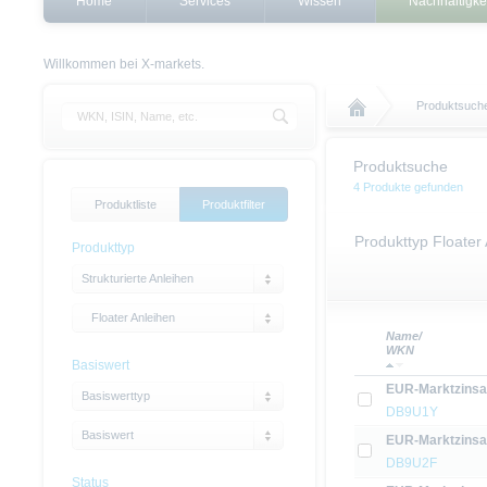
Home
Services
Wissen
Nachhaltigke
Willkommen bei X-markets.
Produktsuch
Produktsuche
4 Produkte gefunden
Produktliste
Produktfilter
Produkttyp Floater
Produkttyp
Strukturierte Anleihen
Floater Anleihen
Name/
WKN
Basiswert
EUR-Marktzinsan
Basiswerttyp
DB9U1Y
Basiswert
EUR-Marktzinsan
DB9U2F
Status