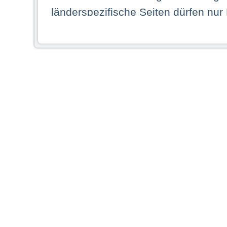
länderspezifische Seiten dürfen nur
Land ihren dauerhaften Wohnsitz ha
Webseiten zugreifen dürfen. Insbe
dauerhaften Wohnsitz in einem ande
Schaubild abgebildeten Staat haben,
anzusehen.
Durch Auswahl eines Landes aus der
dass Sie Ihren dauerhaften Wohnsi
AG übernimmt insbesondere keine Ve
von Webseiten gegenüber natürlichen
ihres Heimatlandes falsche Informat
Webseiten aufrufen, erkennen die
N