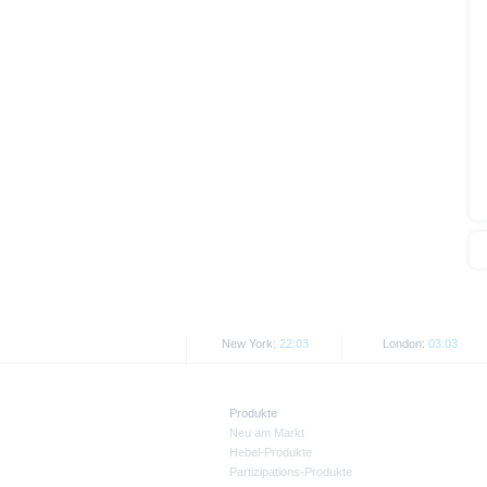
Alle Meinungsäußerungen geben 
Wie im jeweiligen Basisprospekt
Beschränkungen. So dürfen die
USA ansässigen Personen zum K
Dieses Dokument und die in ihm 
den jeweils anwendbaren Rechtsv
Kanada oder Japan, sowie seine
Alle hier abgebildeten Kurse un
Kurse/Preise. Wertentwicklungen 
New York:
22:03
London:
03:03
Produkte
Neu am Markt
Hebel-Produkte
Partizipations-Produkte