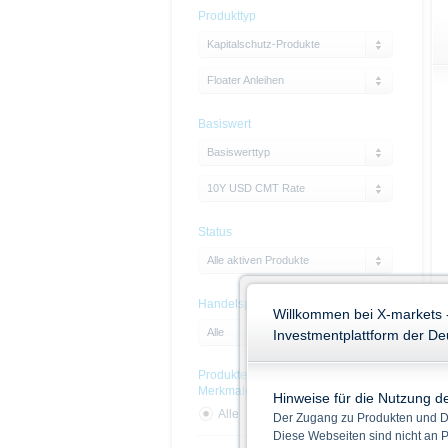
Produkttyp
Kapitalschutz-Produkte
Floater Anleihen
Basiswert
Basiswerttyp
10Y USD CMT Rate
Status
Alle aktiven Produkte
Handelsplatz
Willkommen bei X-markets 
Alle
Investmentplattform der D
Produkte mit Nachhaltigskeits-
Merkmalen
Hinweise für die Nutzung d
Alle
Ja
Nein
Der Zugang zu Produkten und Di
Diese Webseiten sind nicht an P