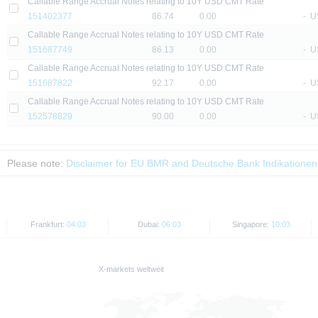
Callable Range Accrual Notes relating to 10Y USD CMT Rate
die aktuelle Einschätzung der Deutsche Bank AG wieder, die sich ohne vorheri
151402377
86.74
0.00
-
U
 erläutert, unterliegt der Vertrieb der in dieser Publikation genannten Wertpapie
Callable Range Accrual Notes relating to 10Y USD CMT Rate
 hierin genannten Wertpapiere weder innerhalb der USA noch an oder für Rechnu
151687749
86.13
0.00
-
U
auf angeboten oder an diese verkauft werden.
Callable Range Accrual Notes relating to 10Y USD CMT Rate
151687822
92.17
0.00
-
U
enthaltenen Informationen dürfen nur in solchen Staaten verbreitet oder veröffent
orschriften zulässig ist. Der direkte oder indirekte Vertrieb dieses Dokuments in
Callable Range Accrual Notes relating to 10Y USD CMT Rate
 Übermittlung an oder für Rechnung von US-Personen oder in den USA ansässige 
152578829
90.00
0.00
-
U
d Preise werden nur zu Informationszwecken zur Verfügung gestellt und dienen nich
der Vergangenheit sind kein verlässlicher Indikator für die künftige Wertentwicklu
Please note:
Disclaimer for EU BMR and Deutsche Bank Indikationen
Frankfurt:
04:03
Dubai:
06:03
Singapore:
10:03
X-markets weltweit