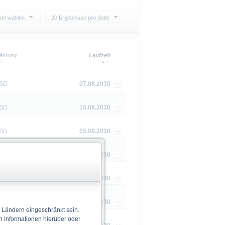
ion wählen
20 Ergebnisse pro Seite
ährung
Laufzeit
SD
07.08.2030
SD
15.08.2030
SD
05.09.2030
SD
18.09.2030
SD
19.09.2030
UR
19.09.2030
 Ländern eingeschränkt sein.
n Informationen hierüber oder