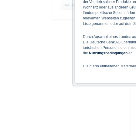
der Vertrieb solcher Produkte un
Alle Suchparameter zurücksetzen
Wohnsitz oder aus anderen Grün
länderspezifische Seiten dürfen
relevanten Webseiten zugreifen
Liste genannten oder auf dem Sc
Durch Auswahl eines Landes aus
Die Deutsche Bank AG übernimmt
juristischen Personen, die hins
die
Nutzungsbedingungen
an.
Die hierin enthaltenen Material
Der Zugang zu auf diesen Webse
nicht ihren dauerhaften Wohnsitz
Hinweise für die Nutzung d
Die in diesem Dokument enthalt
der Risiken sind den jeweilige
entnehmen. Der Basisprospekt u
können diese Dokumente unter w
und Chancen einer Anlage in die
nicht als Befürwortung der Wert