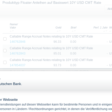
Produkttyp Floater Anleihen auf Basiswert 10Y USD CMT Rate
Akt
Name/
Valor
Geld
Brief
Perf. 1 Jahr
W
Callable Range Accrual Notes relating to 10Y USD CMT Rate
146762846
96.33
0.00
-
U
Callable Range Accrual Notes relating to 10Y USD CMT Rate
146762843
95.01
0.00
-
U
Callable Range Accrual Notes relating to 10Y USD CMT Rate
147854037
93.73
0.00
-
U
Callable Range Accrual Notes relating to 10Y USD CMT Rate
147854085
94.20
0.00
-
U
-
eutschen Bank.
Callable Range Accrual Notes relating to 10Y USD CMT Rate
147854108
90.93
0.00
-
U
Callable Range Accrual Notes relating to 10Y USD CMT Rate
er Webseite
147854109
91.59
0.00
-
E
enstleistungen auf diesen Webseiten kann für bestimmte Personen und in einigen
Callable Range Accrual Notes relating to 10Y USD CMT Rate
ersonen in Ländern / Rechtsordnungen gerichtet, in denen die Veröffentlichung vo