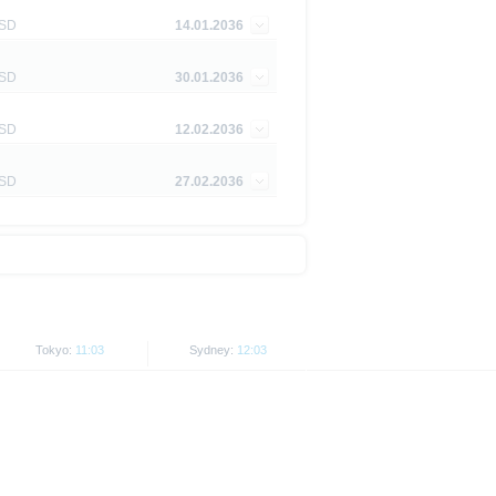
ge Ankündigung ändern kann.
SD
14.01.2036
re in bestimmten Rechtsordnungen
ng von US-Personen oder in den
SD
30.01.2036
SD
12.02.2036
licht werden, in denen dies nach
 den USA, Großbritannien,
Personen, sind untersagt.
SD
27.02.2036
t als Indikator handelbarer
ng.
Tokyo:
11:03
Sydney:
12:03