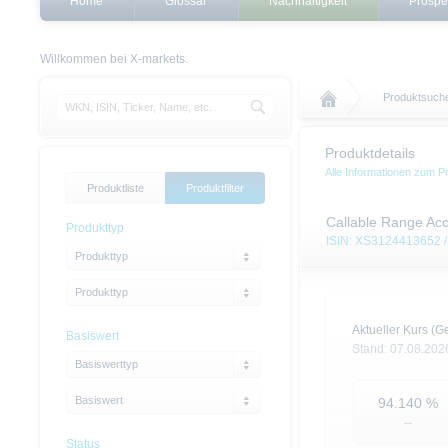
Home
Glossar
Nachhaltigkeit
Prospe
Willkommen bei X-markets.
Produktsuch
Produktdetails
Alle Informationen zum P
Produktliste
Produktfilter
Callable Range Acc
Produkttyp
ISIN: XS3124413652 /
Produkttyp
Produkttyp
Aktueller Kurs (Ge
Basiswert
Stand:
07.08.202
Basiswerttyp
Basiswert
94.140
%
--
Status