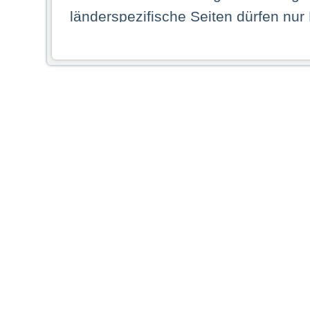
länderspezifische Seiten dürfen nur
Land ihren dauerhaften Wohnsitz ha
Webseiten zugreifen dürfen. Insbe
dauerhaften Wohnsitz in einem ande
Schaubild abgebildeten Staat haben,
anzusehen.
Durch Auswahl eines Landes aus der
dass Sie Ihren dauerhaften Wohnsi
AG übernimmt insbesondere keine Ve
von Webseiten gegenüber natürlichen
ihres Heimatlandes falsche Informat
Webseiten aufrufen, erkennen die
N