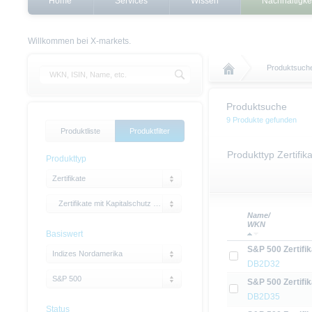
Home
Services
Wissen
Nachhaltigke
Willkommen bei X-markets.
Produktsuch
Produktsuche
9 Produkte gefunden
Produktliste
Produktfilter
Produkttyp Zertifik
Produkttyp
Zertifikate
Zertifikate mit Kapitalschutz mit Cap
Name/
WKN
Basiswert
S&P 500 Zertifik
Indizes Nordamerika
DB2D32
S&P 500
S&P 500 Zertifik
DB2D35
Status