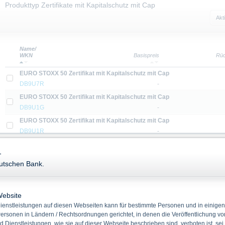
Produkttyp Zertifikate mit Kapitalschutz mit Cap
Akt
Name/
WKN
Basispreis
Rüc
EURO STOXX 50 Zertifikat mit Kapitalschutz mit Cap
DB9U7R
-
EURO STOXX 50 Zertifikat mit Kapitalschutz mit Cap
DB9U1G
-
EURO STOXX 50 Zertifikat mit Kapitalschutz mit Cap
DB9U1R
-
EURO STOXX 50 Zertifikat mit Kapitalschutz mit Cap
-
DB9U1L
-
eutschen Bank.
EURO STOXX 50 Zertifikat mit Kapitalschutz mit Cap
DB9U1B
-
Gold Zertifikat mit Kapitalschutz mit Cap
Website
DB2EXM
-
enstleistungen auf diesen Webseiten kann für bestimmte Personen und in einigen
ersonen in Ländern / Rechtsordnungen gerichtet, in denen die Veröffentlichung vo
Gold Zertifikat mit Kapitalschutz mit Cap
d Dienstleistungen, wie sie auf dieser Webseite beschrieben sind, verboten ist, sei