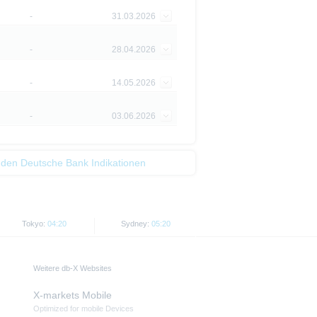
-
31.03.2026
piere in bestimmten
n oder für Rechnung von US-
-
28.04.2026
cht werden, in denen dies nach
-
14.05.2026
 Website enthaltenen
von US-Personen oder in den
-
03.06.2026
t als Indikator handelbarer
 den Deutsche Bank Indikationen
Tokyo:
04:20
Sydney:
05:20
Weitere db-X Websites
X-markets Mobile
Optimized for mobile Devices