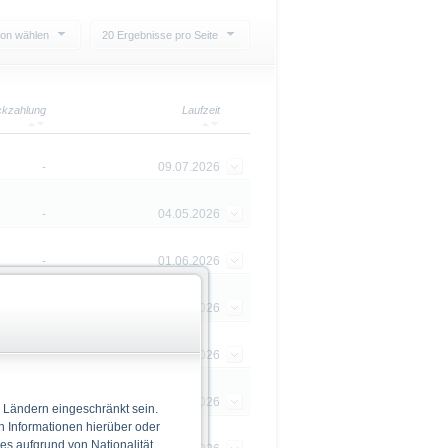
ion wählen
20 Ergebnisse pro Seite
kzahlung
Laufzeit
-
09.07.2026
-
04.05.2026
-
01.06.2026
-
18.05.2026
-
13.04.2026
-
18.03.2026
 Ländern eingeschränkt sein.
n Informationen hierüber oder
 es aufgrund von Nationalität,