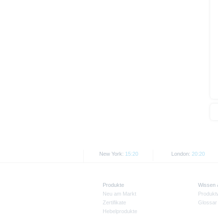
Wie im jeweiligen Basisprospekt
Rechtsordnungen Beschränkunge
Personen oder in den USA ansä
Die auf der X-markets Website en
den jeweils anwendbaren Rechtsvo
Informationen in den USA, Groß
USA ansässige Personen, sind u
Alle hier abgebildeten Kurse un
Kurse/Preise. Wertentwicklungen
New York:
15:20
London:
20:20
Produkte
Wissen
Neu am Markt
Produkt
Zertifikate
Glossar
Hebelprodukte