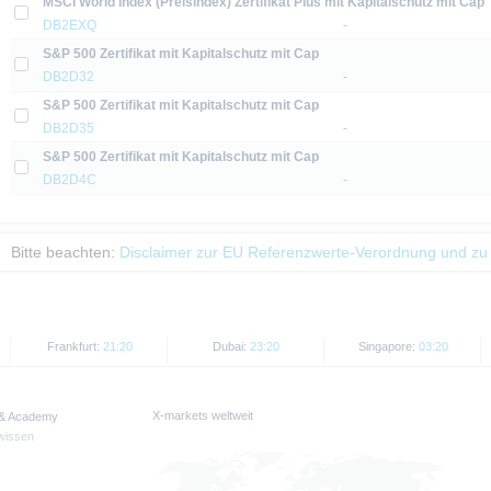
MSCI World Index (Preisindex) Zertifikat Plus mit Kapitalschutz mit Cap
DB2EXQ
-
 erläutert, unterliegt der Vertrieb der auf der X-markets Website genannten Wertpa
S&P 500 Zertifikat mit Kapitalschutz mit Cap
n. So dürfen die hierin genannten Wertpapiere weder innerhalb der USA noch a
DB2D32
-
ssigen Personen zum Kauf angeboten oder an diese verkauft werden.
S&P 500 Zertifikat mit Kapitalschutz mit Cap
thaltenen Informationen dürfen nur in solchen Staaten verbreitet oder veröffentli
DB2D35
-
rschriften zulässig ist. Der direkte oder indirekte Vertrieb der auf der X-markets
S&P 500 Zertifikat mit Kapitalschutz mit Cap
britannien, Kanada oder Japan, sowie seine Übermittlung an oder für Rechnung 
DB2D4C
-
ntersagt.
d Preise werden nur zu Informationszwecken zur Verfügung gestellt und dienen nich
Bitte beachten:
Disclaimer zur EU Referenzwerte-Verordnung und zu
 der Vergangenheit sind kein Indikator für die künftige Wertentwicklung.
Frankfurt:
21:20
Dubai:
23:20
Singapore:
03:20
X-markets weltweit
 & Academy
wissen