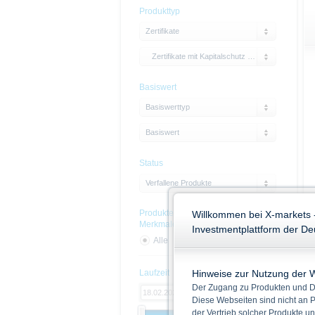
Produkttyp
Zertifikate
Zertifikate mit Kapitalschutz mit Cap
Basiswert
Basiswerttyp
Basiswert
Status
Verfallene Produkte
Produkte mit Nachhaltigskeits-
Willkommen bei X-markets 
Merkmalen
Investmentplattform der D
Alle
Ja
Nein
Hinweise zur Nutzung der 
Laufzeit
Der Zugang zu Produkten und Di
Diese Webseiten sind nicht an P
der Vertrieb solcher Produkte un