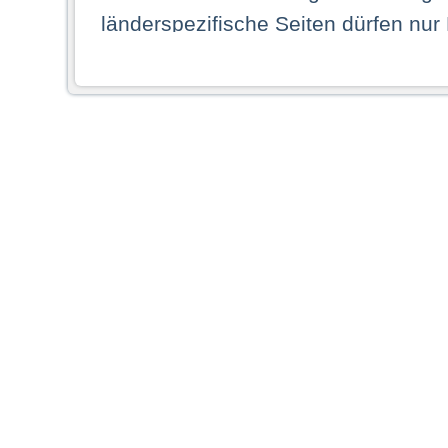
länderspezifische Seiten dürfen nur
Land ihren dauerhaften Wohnsitz ha
Webseiten zugreifen dürfen. Insbe
dauerhaften Wohnsitz in einem ande
Schaubild abgebildeten Staat haben,
anzusehen.
Durch Auswahl eines Landes aus der
dass Sie Ihren dauerhaften Wohnsi
AG übernimmt insbesondere keine Ve
von Webseiten gegenüber natürlichen
ihres Heimatlandes falsche Informat
Webseiten aufrufen, erkennen die
N