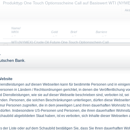
Produkttyp One Touch Optionsscheine Call auf Basiswert WTI (NYME
Akt
Name/
WKN
Geld
Brief
Barriere
WTI (NYMEX) Crude Oil Future One Touch Optionsschein Call
DH449K
3,210
3,510
100,0000
-
WTI (NYMEX) Crude Oil Future One Touch Optionsschein Call
eutschen Bank.
DH4Z4U
1,060
1,360
150,0000
WTI (NYMEX) Crude Oil Future One Touch Optionsschein Call
DH449L
2,770
3,070
105,0000
Website
WTI (NYMEX) Crude Oil Future One Touch Optionsschein Call
enstleistungen auf diesen Webseiten kann für bestimmte Personen und in einigen
DH4Z4Q
1,210
1,510
130,0000
ersonen in Ländern / Rechtsordnungen gerichtet, in denen die Veröffentlichung vo
d Dienstleistungen, wie sie auf dieser Webseite beschrieben sind, verboten ist, sei
WTI (NYMEX) Crude Oil Future One Touch Optionsschein Call
den. Personen, die solchen Beschränkungen unterliegen, dürfen diese Webseiten 
DH449H
4,810
5,110
90,0000
 nur Personen zugreifen, die in dem jeweiligen Land ihren dauerhaften Wohnsitz h
 dürfen. Insbesondere US-Personen und Personen, die ihren dauerhaften Wohnsitz 
WTI (NYMEX) Crude Oil Future One Touch Optionsschein Call
haubild abgebildeten Staat haben, ist es verboten, sich Inhalte dieser Webseiten
DH4Z4M
1,510
1,810
115,0000
WTI (NYMEX) Crude Oil Future One Touch Optionsschein Call
 der Liste oder auf dem Schaubild bestätigen Sie, dass Sie Ihren dauerhaften Wo