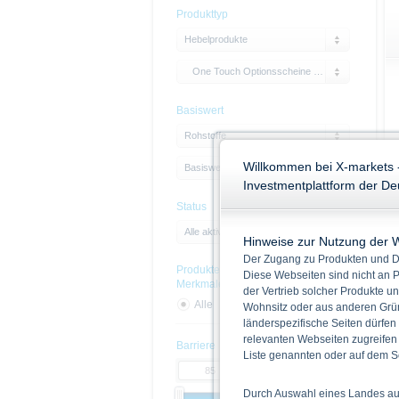
Produkttyp
Hebelprodukte
One Touch Optionsscheine Call
Basiswert
Rohstoffe
Willkommen bei X-markets 
Basiswert
Investmentplattform der D
Status
Alle aktiven Produkte
Hinweise zur Nutzung der 
Der Zugang zu Produkten und Di
Produkte mit Nachhaltigskeits-
Diese Webseiten sind nicht an P
Merkmalen
der Vertrieb solcher Produkte un
Alle
Ja
Nein
Wohnsitz oder aus anderen Grün
länderspezifische Seiten dürfen
relevanten Webseiten zugreifen
Barriere
Liste genannten oder auf dem Sc
Durch Auswahl eines Landes aus