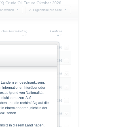
X) Crude Oil Future Oktober 2026
ion wählen
20 Ergebnisse pro Seite
One-Touch-Betrag
Laufzeit
10,00
17.09.2026
10,00
17.09.2026
10,00
17.09.2026
 Ländern eingeschränkt sein.
10,00
17.09.2026
n Informationen hierüber oder
 es aufgrund von Nationalität,
nicht benutzen. Auf
10,00
17.09.2026
aben und die rechtmäßig auf die
in einem anderen, nicht in der
 anzusehen.
10,00
17.09.2026
hnsitz in diesem Land haben.