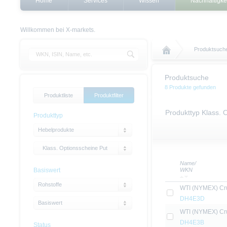
Home
Services
Wissen
Nachhaltigke
Willkommen bei X-markets.
Produktsuch
Produktsuche
8 Produkte gefunden
Produktliste
Produktfilter
Produkttyp Klass.
Produkttyp
Hebelprodukte
Klass. Optionsscheine Put
Name/
Basiswert
WKN
Rohstoffe
WTI (NYMEX) Cru
DH4E3D
Basiswert
WTI (NYMEX) Cru
DH4E3B
Status