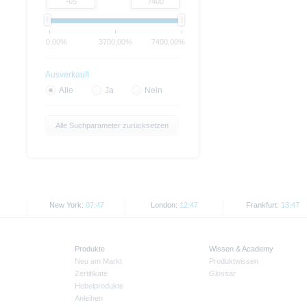
0,00%
3700,00%
7400,00%
Ausverkauft
Alle
Ja
Nein
Alle Suchparameter zurücksetzen
New York:
07:47
London:
12:47
Frankfurt:
13:47
Produkte
Wissen & Academy
Neu am Markt
Produktwissen
Zertifikate
Glossar
Hebelprodukte
Anleihen