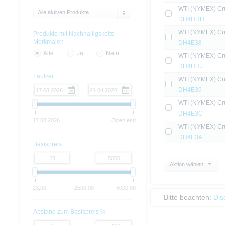
WTI (NYMEX) Cru
Alle aktiven Produkte
DH4HRH
WTI (NYMEX) Cru
Produkte mit Nachhaltigskeits-
Merkmalen
DH4E38
Alle
Ja
Nein
WTI (NYMEX) Cru
DH4HRJ
Laufzeit
WTI (NYMEX) Cru
DH4E39
WTI (NYMEX) Cru
DH4E3C
17.08.2026
Open end
WTI (NYMEX) Cru
DH4E3A
Basispreis
Aktion wählen
23,00
2500,00
5000,00
Bitte beachten:
Dis
Abstand zum Basispreis %