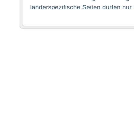
länderspezifische Seiten dürfen nur
Land ihren dauerhaften Wohnsitz ha
Webseiten zugreifen dürfen. Insbe
dauerhaften Wohnsitz in einem ande
Schaubild abgebildeten Staat haben,
anzusehen.
Durch Auswahl eines Landes aus der
dass Sie Ihren dauerhaften Wohnsi
AG übernimmt insbesondere keine Ve
von Webseiten gegenüber natürlichen
ihres Heimatlandes falsche Informat
Webseiten aufrufen, erkennen die
N