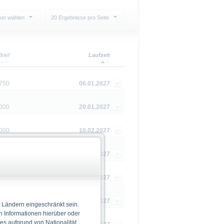
ion wählen
20 Ergebnisse pro Seite
Brief
Laufzeit
750
06.01.2027
,000
20.01.2027
,000
10.02.2027
580
10.02.2027
,000
24.02.2027
,000
01.04.2027
 Ländern eingeschränkt sein.
n Informationen hierüber oder
 es aufgrund von Nationalität,