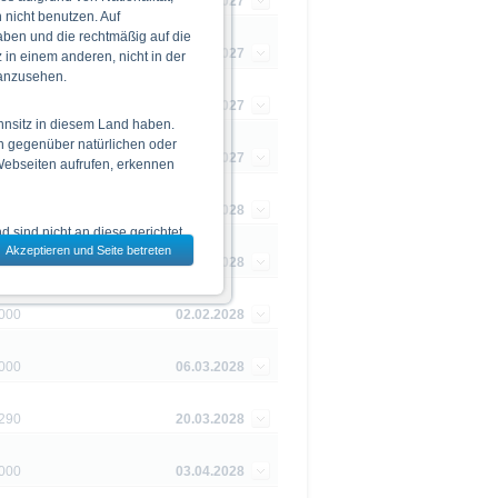
,000
14.04.2027
nicht benutzen. Auf
aben und die rechtmäßig auf die
100
04.11.2027
in einem anderen, nicht in der
 anzusehen.
200
18.11.2027
hnsitz in diesem Land haben.
n gegenüber natürlichen oder
840
02.12.2027
 Webseiten aufrufen, erkennen
790
10.01.2028
 sind nicht an diese gerichtet.
Akzeptieren und Seite betreten
dem jeweils ausgewählten Land
280
24.01.2028
,000
02.02.2028
 zu den Wertpapieren
jeweiligen Endgültigen
,000
06.03.2028
n das allein verbindliche
Vor einer Anlageentscheidung
290
20.03.2028
rstehen. Die Billigung des
,000
03.04.2028
ge Ankündigung ändern kann.