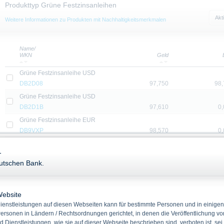
Produkttyp Grüne Festzinsanleihen
Akt
Weitere Informationen zu Produkten mit Nachhaltigkeitsmerkmalen
Name/
WKN
Geld
Grüne Festzinsanleihe USD
DB2D08
97,750
98,
Grüne Festzinsanleihe USD
DB2D1B
97,610
0
Grüne Festzinsanleihe EUR
DB9VXP
98,570
0
Grüne Festzinsanleihe USD
-
DB2D1H
97,580
98,
eutschen Bank.
Grüne Festzinsanleihe EUR
DB9VXZ
98,480
0
Grüne Festzinsanleihe EUR
Website
DB9U6T
97,690
0
enstleistungen auf diesen Webseiten kann für bestimmte Personen und in einigen
ersonen in Ländern / Rechtsordnungen gerichtet, in denen die Veröffentlichung vo
Grüne Festzinsanleihe EUR
d Dienstleistungen, wie sie auf dieser Webseite beschrieben sind, verboten ist, sei