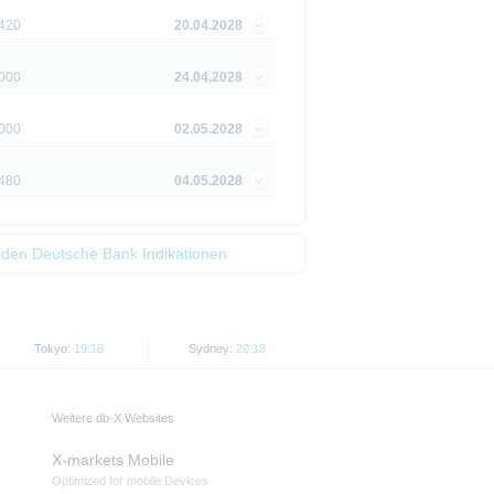
420
20.04.2028
piere in bestimmten
n oder für Rechnung von US-
,000
24.04.2028
cht werden, in denen dies nach
,000
02.05.2028
 Website enthaltenen
von US-Personen oder in den
480
04.05.2028
t als Indikator handelbarer
 den Deutsche Bank Indikationen
Tokyo:
19:18
Sydney:
20:18
Weitere db-X Websites
X-markets Mobile
Optimized for mobile Devices