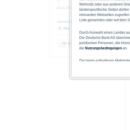
Wohnsitz oder aus anderen Grün
06.01.2027
Open end
länderspezifische Seiten dürfen
relevanten Webseiten zugreifen
Liste genannten oder auf dem Sc
Ausverkauft
Alle
Ja
Nein
Durch Auswahl eines Landes aus
Die Deutsche Bank AG übernimmt
juristischen Personen, die hins
Alle Suchparameter zurücksetzen
die
Nutzungsbedingungen
an.
Die hierin enthaltenen Material
Der Zugang zu auf diesen Webse
nicht ihren dauerhaften Wohnsitz
Hinweise für die Nutzung d
Die auf der X-markets Website 
einschließlich der Risiken sind
Bedingungen) zu entnehmen. Der
Verkaufsdokument der Wertpapi
sollten Anleger den Prospekt le
Prospekts durch die BaFin oder 
Alle Meinungsäußerungen geben 