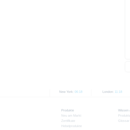
Wie im jeweiligen Basisprospekt
Rechtsordnungen Beschränkunge
Personen oder in den USA ansä
Die auf der X-markets Website en
den jeweils anwendbaren Rechtsvo
Informationen in den USA, Groß
USA ansässige Personen, sind u
Alle hier abgebildeten Kurse un
Kurse/Preise. Wertentwicklungen
New York:
06:18
London:
11:18
Produkte
Wissen
Neu am Markt
Produkt
Zertifikate
Glossar
Hebelprodukte