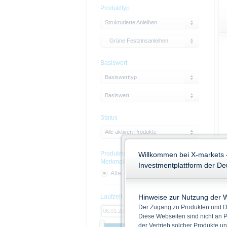
Produkttyp
Strukturierte Anleihen
Grüne Festzinsanleihen
Basiswert
Basiswerttyp
Basiswert
Status
Alle aktiven Produkte
Produkte mit Nachhaltigskeits-
Willkommen bei X-markets 
Merkmalen
Investmentplattform der D
Alle
Ja
Nein
Hinweise zur Nutzung der 
Laufzeit
Der Zugang zu Produkten und Di
Diese Webseiten sind nicht an P
der Vertrieb solcher Produkte un