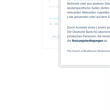
Wohnsitz oder aus anderen Grün
24.07.2028
Open end
länderspezifische Seiten dürfen
relevanten Webseiten zugreifen
Liste genannten oder auf dem Sc
Ausverkauft
Alle
Ja
Nein
Durch Auswahl eines Landes aus
Die Deutsche Bank AG übernimmt
juristischen Personen, die hins
Alle Suchparameter zurücksetzen
die
Nutzungsbedingungen
an.
Die hierin enthaltenen Material
Der Zugang zu auf diesen Webse
nicht ihren dauerhaften Wohnsitz
Hinweise für die Nutzung d
Die auf der X-markets Website 
einschließlich der Risiken sind
Bedingungen) zu entnehmen. Der
Verkaufsdokument der Wertpapi
sollten Anleger den Prospekt le
Prospekts durch die BaFin oder 
Alle Meinungsäußerungen geben 