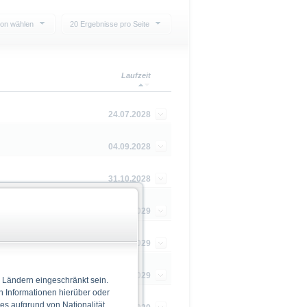
ion wählen
20 Ergebnisse pro Seite
Laufzeit
24.07.2028
04.09.2028
31.10.2028
05.03.2029
04.04.2029
18.04.2029
 Ländern eingeschränkt sein.
n Informationen hierüber oder
 es aufgrund von Nationalität,