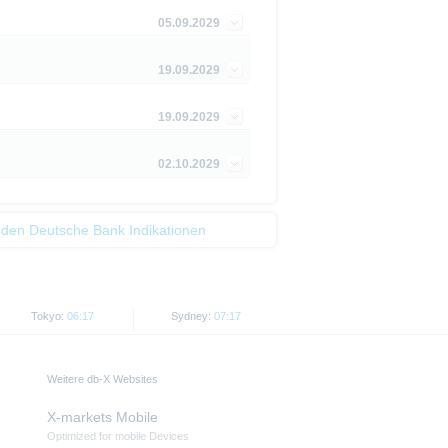
05.09.2029
piere in bestimmten
n oder für Rechnung von US-
19.09.2029
cht werden, in denen dies nach
19.09.2029
 Website enthaltenen
von US-Personen oder in den
02.10.2029
t als Indikator handelbarer
 den Deutsche Bank Indikationen
Tokyo:
06:17
Sydney:
07:17
Weitere db-X Websites
X-markets Mobile
Optimized for mobile Devices