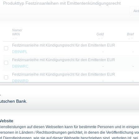
Produkttyp Festzinsanleihen mit Emittentenkündigungsrecht
Akt
Name/
WKN
Geld
Brief
Festzinsanleihe mit Kündigungsrecht für den Emittenten EUR
DB9WPL
-
-
Festzinsanleihe mit Kündigungsrecht für den Emittenten EUR
DB9WRC
-
-
Festzinsanleihe mit Kündigungsrecht für den Emittenten EUR
DB9WRD
-
-
Festzinsanleihe mit Kündigungsrecht für den Emittenten EUR
-
DB9WRP
-
-
eutschen Bank.
Festzinsanleihe mit Kündigungsrecht für den Emittenten EUR
DB9VQY
-
-
Festzinsanleihe mit Kündigungsrecht für den Emittenten EUR
Website
DB9VRH
-
-
enstleistungen auf diesen Webseiten kann für bestimmte Personen und in einigen
ersonen in Ländern / Rechtsordnungen gerichtet, in denen die Veröffentlichung vo
Festzinsanleihe mit Kündigungsrecht für den Emittenten EUR
d Dienstleistungen, wie sie auf dieser Webseite beschrieben sind, verboten ist, sei