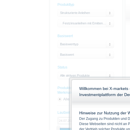
Produkttyp
Strukturierte Anleihen
Festzinsanleihen mit Emittentenkündigungsrecht
Basiswert
Basiswerttyp
Basiswert
Status
Alle aktiven Produkte
Produkte mit Nachhaltigskeits-
Willkommen bei X-markets 
Merkmalen
Investmentplattform der D
Alle
Ja
Nein
Hinweise zur Nutzung der 
Laufzeit
Der Zugang zu Produkten und Di
Diese Webseiten sind nicht an P
der Vertrieb solcher Produkte un