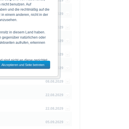
03.05.2029
nicht benutzen. Auf
aben und die rechtmäßig auf die
16.05.2029
in einem anderen, nicht in der
 anzusehen.
04.06.2029
hnsitz in diesem Land haben.
n gegenüber natürlichen oder
13.06.2029
 Webseiten aufrufen, erkennen
25.07.2029
 sind nicht an diese gerichtet.
Akzeptieren und Seite betreten
dem jeweils ausgewählten Land
08.08.2029
08.08.2029
 zu den Wertpapieren
jeweiligen Endgültigen
22.08.2029
n das allein verbindliche
Vor einer Anlageentscheidung
22.08.2029
rstehen. Die Billigung des
05.09.2029
ge Ankündigung ändern kann.