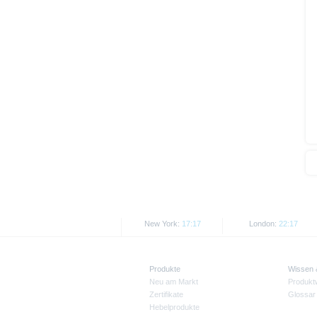
Wie im jeweiligen Basisprospekt
Rechtsordnungen Beschränkunge
Personen oder in den USA ansä
Die auf der X-markets Website en
den jeweils anwendbaren Rechtsvo
Informationen in den USA, Groß
USA ansässige Personen, sind u
Alle hier abgebildeten Kurse un
Kurse/Preise. Wertentwicklungen
New York:
17:17
London:
22:17
Produkte
Wissen
Neu am Markt
Produkt
Zertifikate
Glossar
Hebelprodukte