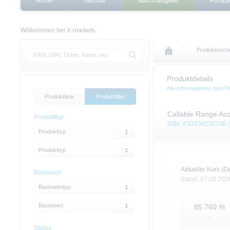
Home
Glossar
Nachhaltigkeit
Prospe
Willkommen bei X-markets.
Produktsuch
Produktdetails
Alle Informationen zum P
Produktliste
Produktfilter
Callable Range Acc
Produkttyp
ISIN: XS3256150106 /
Produkttyp
Produkttyp
Aktueller Kurs (Ge
Basiswert
Stand:
07.08.202
Basiswerttyp
Basiswert
85.760
%
--
Status