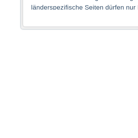
länderspezifische Seiten dürfen nur
Land ihren dauerhaften Wohnsitz ha
Webseiten zugreifen dürfen. Insbe
dauerhaften Wohnsitz in einem ande
Schaubild abgebildeten Staat haben,
anzusehen.
Durch Auswahl eines Landes aus der
dass Sie Ihren dauerhaften Wohnsi
AG übernimmt insbesondere keine Ve
von Webseiten gegenüber natürlichen
ihres Heimatlandes falsche Informat
Webseiten aufrufen, erkennen die
N