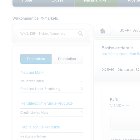
Home
Glossar
Nachhaltigkeit
Prospe
Willkommen bei X-markets.
SOFR - Secur
Basiswertdetails
Alle Informationen zum 
Produktliste
Produktfilter
SOFR - Secured Ov
Neu am Markt
Neuemissionen
Produkte in der Zeichnung
Kurs
Renditeoptimierungs-Produkte
Stand:
--,
--
Credit Linked Note
Kapitalschutz-Produkte
Festzinsanleihen