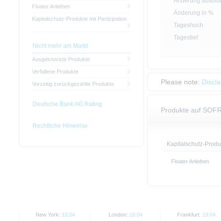
Änderung absolu
Floater Anleihen
Änderung in %
Kapitalschutz-Produkte mit Partizipation
Tageshoch
Tagestief
Nicht mehr am Markt
Ausgeknockte Produkte
Verfallene Produkte
Please note:
Discl
Vorzeitig zurückgezahlte Produkte
Deutsche Bank AG Rating
Produkte auf SOFR 
Rechtliche Hinweise
Kapitalschutz-Produ
Floater Anleihen
New York:
13:04
London:
18:04
Frankfurt:
19:04